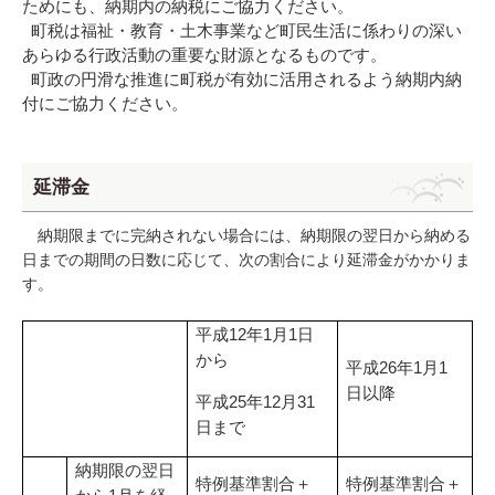
ためにも、納期内の納税にご協力ください。
町税は福祉・教育・土木事業など町民生活に係わりの深い
あらゆる行政活動の重要な財源となるものです。
町政の円滑な推進に町税が有効に活用されるよう納期内納
付にご協力ください。
延滞金
納期限までに完納されない場合には、納期限の翌日から納める
日までの期間の日数に応じて、次の割合により延滞金がかかりま
す。
平成
年
月
日
12
1
1
から
平成
年
月
26
1
1
日以降
平成
年
月
25
12
31
日まで
納期限の翌日
特例基準割合＋
特例基準割合＋
から
月を経