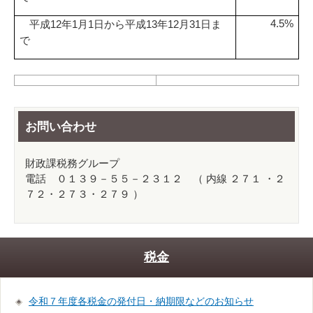
平成
年
月
日から平成
年
月
日ま
4.5%
12
1
1
13
12
31
で
お問い合わせ
財政課税務グループ
電話 ０１３９－５５－２３１２ （ 内線 ２７１ ・２
７２・２７３・２７９ ）
税金
令和７年度各税金の発付日・納期限などのお知らせ