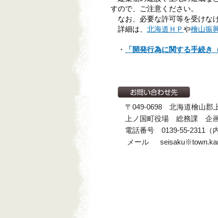
すので、ご注意ください。
なお、必要な許可等を受けなけ
詳細は、
北海道ＨＰ
や
檜山振
・
「開発行為に関する手続き
〒049-0698 北海道檜山
上ノ国町役場 総務課 企
電話番号 0139-55-2311（
メール seisaku※town.kamino