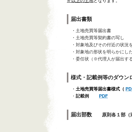
㎡以上の土地
となります。
届出書類
・土地売買等届出書
・土地売買等契約書の写し
・対象地及びその付近の状況を
・対象地の形状を明らかにした
・委任状（※代理人が届出す
様式・記載例等のダウン
・
土地売買等届出書
様式
（
PD
・
記載例
PDF
届出部数
原則各１部（