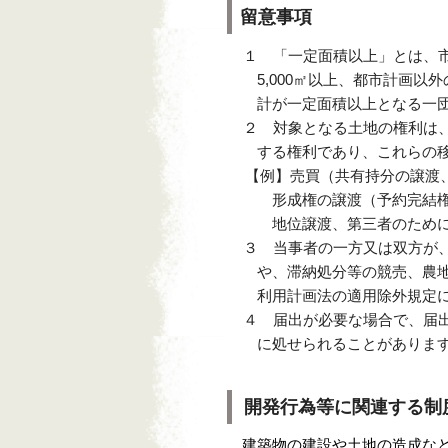
留意事項
１ 「一定面積以上」とは、市街
5,000㎡以上、都市計画以外の
計が一定面積以上となる一団
２ 対象となる土地の権利は、
する権利であり、これらの移転
【例】売買（共有持分の譲渡、営
形成権の譲渡（予約完結権の
地位譲渡、第三者のためにす
３ 当事者の一方又は双方が、
や、滞納処分等の競売、農地法
利用計画法の適用除外規定に
４ 届出が必要な場合で、届出を
に処せられることがあります。
開発行為等に関連する制
建築物の建設や土地の造成など