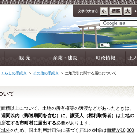
＞
くらしの手続き
＞
その他の手続き
＞
土地取引に関する届出について
ついて
定面積以上について、土地の所有権等の譲渡などがあったときは、
２週間以内（郵送期間を含む）に、譲受人（権利取得者）は土地の
の所在する市町村に届出する
必要があります。
区域外
のため、国土利用計画法に基づく届出の対象は
面積が
10,000