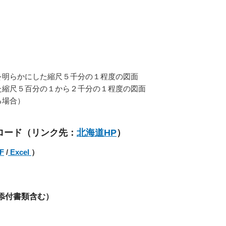
明らかにした縮尺５千分の１程度の図面
縮尺５百分の１から２千分の１程度の図面
る場合）
ロード（リンク先：
北海道HP
）
F
/
Excel
）
添付書類含む）