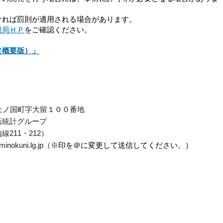
れば罰則が適用される場合があります。
興局ＨＰ
をご確認ください。
（概要版）」
郡上ノ国町字大留１００番地
画統計グループ
内線211・212）
kuni.lg.jp（
※印を＠に変更して送信してください。）