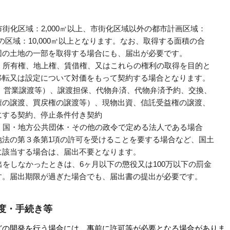
化区域：2,000㎡以上、市街化区域以外の都市計画区域：
区域：10,000㎡以上となります。なお、取得する面積の合
の土地の一部を取得する場合にも、届出が必要です。
所有権、地上権、賃借権、又はこれらの権利の取得を目的と
又は設定について対価をもって契約する場合となります。
業譲渡等）、譲渡担保、代物弁済、代物弁済予約、交換、
譲渡、買戻権の譲渡等）、現物出資、信託受益権の譲渡、
る契約、停止条件付き契約
国・地方公共団体・その他の政令で定める法人である場合
の第３条第1項の許可を受けることを要する場合など、国土
該当する場合は、届出不要となります。
しなかったときは、6ヶ月以下の懲役又は100万以下の罰金
届出期限が過ぎた場合でも、届出書の提出が必要です。
度・手続き等
の開発を行う場合には、事前に許可等が必要となる場合がありま