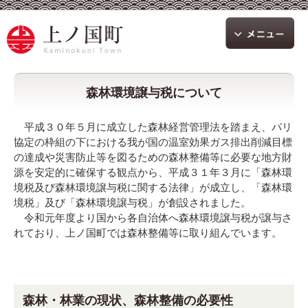
森林環境譲与税について
平成３０年５月に成立した森林経営管理法を踏まえ、パリ
協定の枠組の下における我が国の温室効果ガス排出削減目標
の達成や災害防止等を図るための森林整備等に必要な地方財
源を安定的に確保する観点から、平成３１年３月に「森林環
境税及び森林環境譲与税に関する法律」が成立し、「森林環
境税」及び「森林環境譲与税」が創設されました。
令和元年度より国から各自治体へ森林環境譲与税が譲与さ
れており、上ノ国町では森林整備
等
に取り組んでいます。
森林・林業の現状、森林整備の必要性