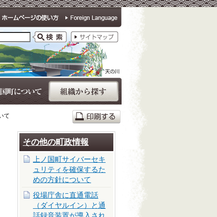
いて
その他の町政情報
上ノ国町サイバーセキ
ュリティを確保するた
めの方針について
役場庁舎に直通電話
（ダイヤルイン）と通
話録音装置が導入され