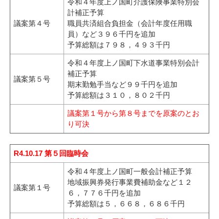
令和４年度上ノ国町介護保険事業特別会
計補正予算
議案第４号
職員共済組合負担金（会計年度任用職
員）など３９６千円を追加
予算総額は７９８，４９３千円
令和４年度上ノ国町下水道事業特別会計
補正予算
議案第５号
期末勤勉手当など９９千円を追加
予算総額は３１０，８０２千円
議案第１号から第８号までを原案のとお
り可決
R4.10.17 第５回臨時会
令和４年度上ノ国町一般会計補正予算
地域振興券発行事業費補助金など１２
議案第１号
６，７７６千円を追加
予算総額は５，６６８，６８６千円