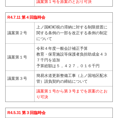
議案第１号を原案のとおり可決
R4.7.11 第４回臨時会
上ノ国町町税の滞納に対する制限措置に
議案第２号
関する条例の一部を改正する条例の制定
について
令和４年度一般会計補正予算
教育・保育施設等保護者負担助成金４３
議案第１号
７千円を追加
予算総額は５，４２７，０１６千円
簡易水道更新整備工事（上ノ国地区配水
議案第３号
管）請負契約の締結について
議案第１号から第３号までを原案のとお
り可決
R4.5.31 第３回臨時会