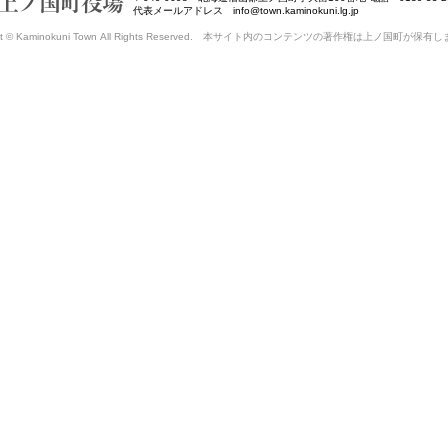
代表メールアドレス info@town.kaminokuni.lg.jp
ght © Kaminokuni Town All Rights Reserved. 本サイト内のコンテンツの著作権は上ノ国町が保有