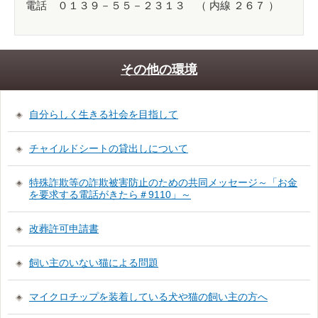
電話 ０１３９－５５－２３１３ （ 内線 ２６７ ）
その他の環境
自分らしく生きる社会を目指して
チャイルドシートの貸出しについて
特殊詐欺等の詐欺被害防止のための共同メッセージ～「お金
を要求する電話がきたら＃9110」～
改葬許可申請書
飼い主のいない猫による問題
マイクロチップを装着している犬や猫の飼い主の方へ