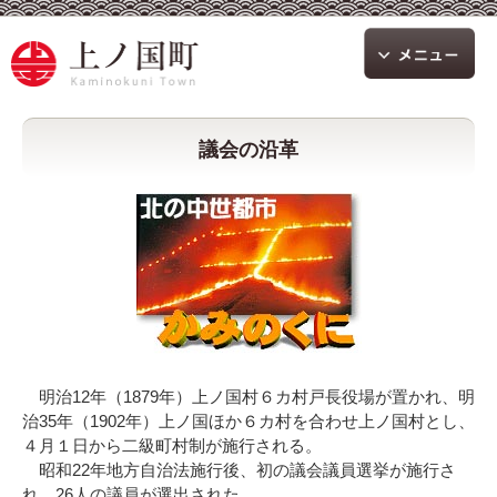
議会の沿革
明治12年（1879年）上ノ国村６カ村戸長役場が置かれ、明
治35年（1902年）上ノ国ほか６カ村を合わせ上ノ国村とし、
４月１日から二級町村制が施行される。
昭和22年地方自治法施行後、初の議会議員選挙が施行さ
れ、26人の議員が選出された。