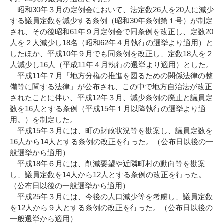
昭和30年３月の定例会において、法定数26人を20人に減少
する議員定数を減少する条例（昭和30年条例第１号）が制定
され、その後昭和61年９月定例会で同条例を改正し、定数20
人を２人減少し18名（昭和62年４月執行の選挙より適用）と
したほか、平成10年９月でも同条例を改正し、定数18人を２
人減少し16人（平成11年４月執行の選挙より適用）とした。
平成11年７月「地方分権の推進を図るための関係法律の整
備等に関する法律」が公布され、この中で地方自治法が改正
されたことに伴い、平成12年３月、減少条例の廃止と議員定
数を16人とする条例（平成15年１月以降執行の選挙より適
用。）を制定した。
平成15年３月には、町の財政状況等を勘案し、議員定数を
16人から14人とする条例の改正を行った。（公布日以後の一
般選挙から適用）
平成18年６月には、削減要望や近隣町村の動向等を勘案
し、議員定数を14人から12人とする条例の改正を行った。
（公布日以後の一般選挙から適用）
平成25年３月には、今後の人口減少等を考慮し、議員定数
を12人から９人とする条例の改正を行った。（公布日以後の
一般選挙から適用）