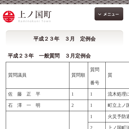
平成２３年 ３月 定例会
平成２３年 一般質問 ３月定例会
質問
質問議員
質問順
質 
番号
佐 藤 正 平
1
1
流木処理
石 澤 一 明
2
1
町立上ノ
1
火災予防
2
上ノ国町