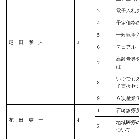
3
電子入札
4
予定価格
5
一般競争
尾 田 孝 人
3
6
デュアル
高齢者等
7
は
いつでも
8
て支援セ
9
６次産業
1
石崎診療
花 田 英 一
4
地域医療
2
ついて