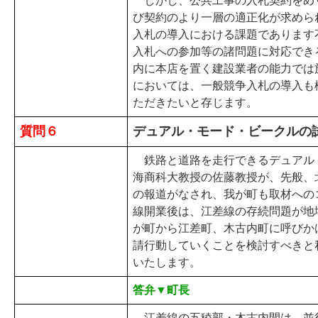
しかし、公共工事の入札契約をめ
び契約のより一層の適正化が求めら
入札の導入における課題であります
入札への参加等の諸問題に対応でき
内に本店を置く建設業者の能力では
においては、一般競争入札の導入も
ただきたいと存じます。
質問６
デュアル・モード・ビークルの
鉄路と道路を走行できるデュアル
海商科大教授の佐藤教授が、先般、
の報道がなされ、我が町も取材への
線開業後は、江差線の存続問題が地
が町から江差町、木古内町に呼びか
請行動していくことを検討すべきと
いたします。
答弁▼町長
江差線の五稜郭・木古内間は、並