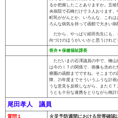
るか把握したことありますか。五稜
央病院で石崎だけで３人おります。
町民ががんとか、いろんな、これは
ろんな病気を持って函館で大きい病
だから、やっぱり経田先生にも、
向づけのほうがいいかと思うけれど
答弁▼保健福祉課長
ただいまの石澤議員の中で、檜山
は今のＩＴの関係で、画像も含めた
療圏の函館までですね、そこまでの
降、25年度までそういうふうな計
うな意見を反映しながら、またＣＴ
うとも十分な連携をとりながら検討
尾田孝人 議員
質問１
火災予防週間における世帯確認