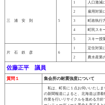
1
人口激減
2
雇用対策
三 浦 安 則
5
3
町政執行
4
町民スキ
5
スキー授
1
定住対策
片 石 鉄 彦
6
2
農水産業
佐藤正平 議員
質問１
集会所の耐震強度について
私は、町長に１点お伺いいたしま
の新聞報道によると、北海道は漂着
作業を行いリサイクルを進める方針
ーンニューディール基金を充てると