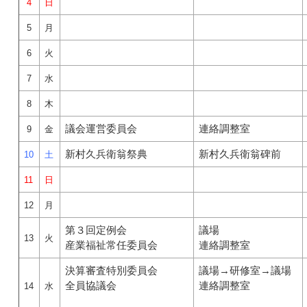
4
日
5
月
6
火
7
水
8
木
議会運営委員会
連絡調整室
9
金
新村久兵衛翁祭典
新村久兵衛翁碑前
10
土
11
日
12
月
第３回定例会
議場
13
火
産業福祉常任委員会
連絡調整室
決算審査特別委員会
議場→研修室→議場
全員協議会
連絡調整室
14
水