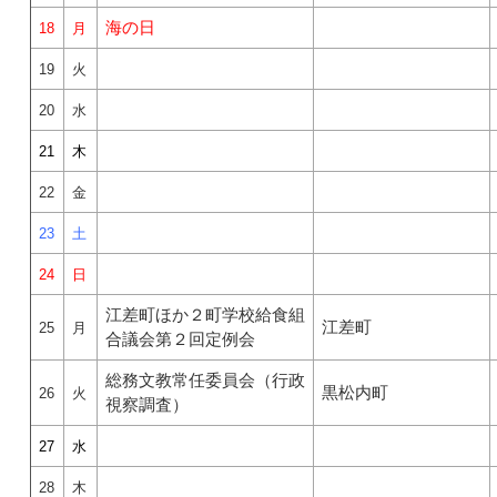
海の日
18
月
19
火
20
水
21
木
22
金
23
土
24
日
江差町ほか２町学校給食組
江差町
25
月
合議会第２回定例会
総務文教常任委員会（行政
黒松内町
26
火
視察調査）
27
水
28
木