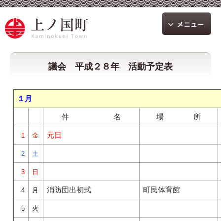
議会 平成２８年 活動予定表
１月
件 名
場 所
元日
1
金
2
土
3
日
消防団出初式
町民体育館
4
月
5
火