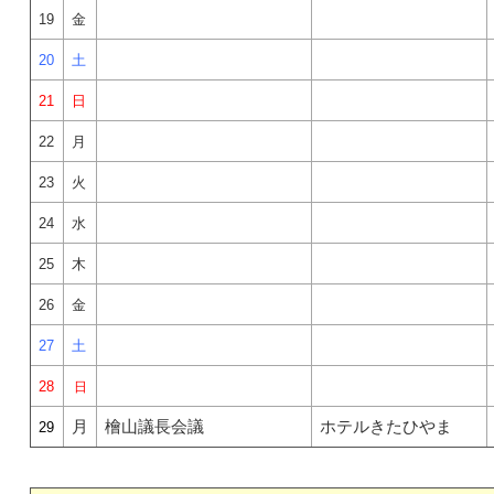
19
金
20
土
21
日
22
月
23
火
24
水
25
木
26
金
27
土
28
日
月
檜山議長会議
ホテルきたひやま
29