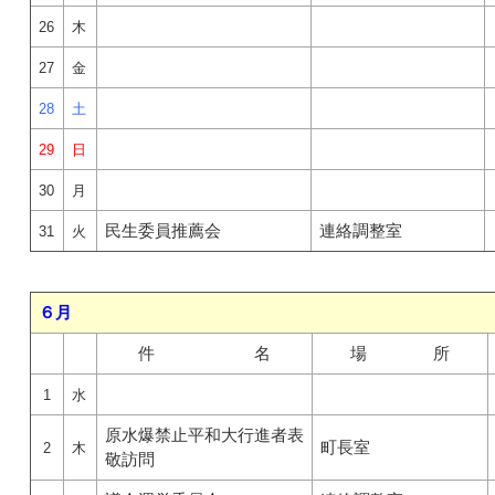
26
木
27
金
28
土
29
日
30
月
民生委員推薦会
連絡調整室
31
火
６月
件 名
場 所
1
水
原水爆禁止平和大行進者表
町長室
2
木
敬訪問