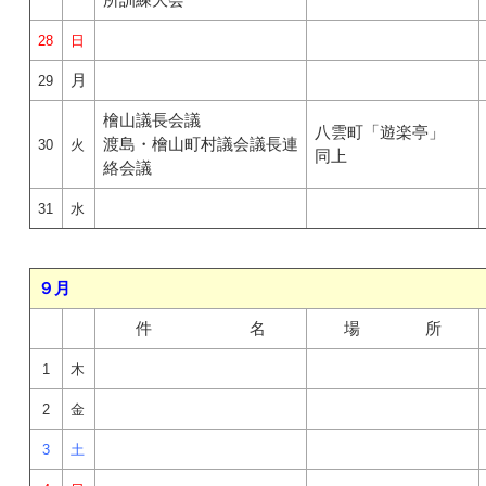
28
日
月
29
檜山議長会議
八雲町「遊楽亭」
渡島・檜山町村議会議長連
30
火
同上
絡会議
31
水
９月
件 名
場 所
1
木
2
金
3
土