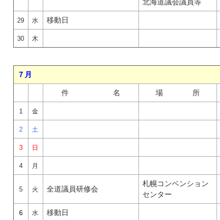
北海道議会議員等
移動日
29
水
30
木
７月
件 名
場 所
1
金
2
土
3
日
4
月
札幌コンベンション
全道議員研修会
5
火
センター
移動日
6
水