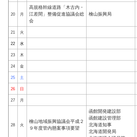
高規格幹線道路「木古内・
江差間」整備促進協議会総
檜山振興局
20
月
会
21
火
22
水
23
木
24
金
25
土
26
日
27
月
函館開発建設部
函館建設管理部
檜山地域振興協議会平成２
北海道知事
28
火
９年度管内懸案事項要望
北海道開発局