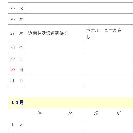
25
火
26
水
ホテルニューえさ
道南林活議連研修会
27
木
し
28
金
29
土
30
日
31
月
１１月
件 名
場 所
1
火