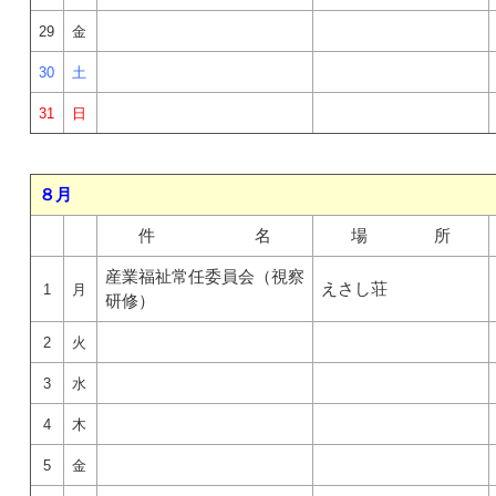
29
金
30
土
31
日
８月
件 名
場 所
産業福祉常任委員会（視察
えさし荘
1
月
研修）
2
火
3
水
4
木
5
金