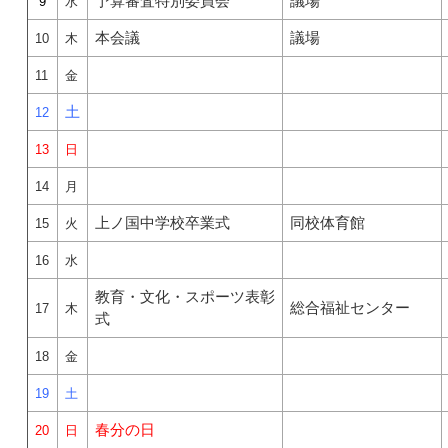
予算審査特別委員会
議場
9
水
本会議
議場
10
木
11
金
土
12
13
日
14
月
上ノ国中学校卒業式
同校体育館
15
火
16
水
教育・文化・スポーツ表彰
総合福祉センター
17
木
式
18
金
19
土
春分の日
20
日