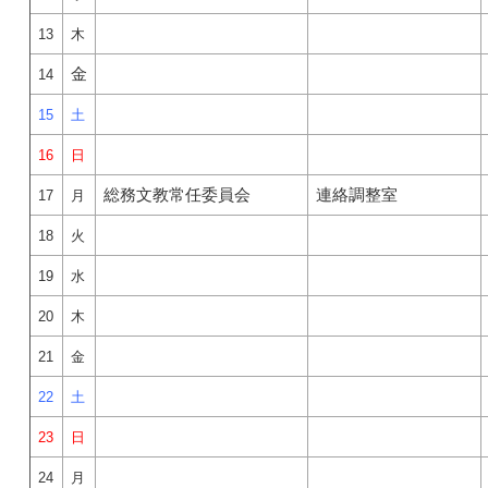
13
木
金
14
15
土
16
日
総務文教常任委員会
連絡調整室
17
月
18
火
19
水
20
木
21
金
22
土
23
日
24
月