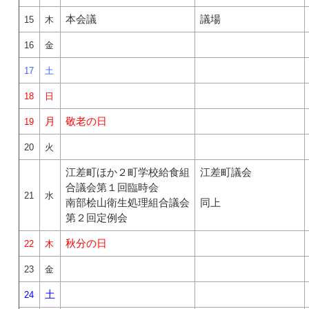
本会議
議場
15
木
16
金
17
土
18
日
月
敬老の日
19
20
火
江差町ほか２町学校給食組
江差町議会
合議会第１回臨時会
21
水
南部桧山衛生処理組合議会
同上
第２回定例会
秋分の日
22
木
23
金
土
24