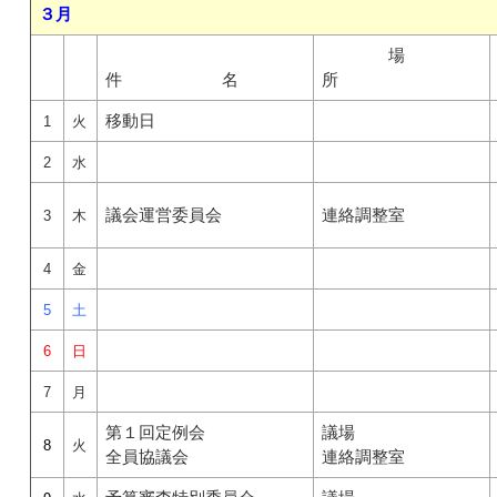
３月
場
件 名
所
移動日
1
火
2
水
議会運営委員会
連絡調整室
3
木
4
金
5
土
6
日
7
月
第１回定例会
議場
8
火
全員協議会
連絡調整室