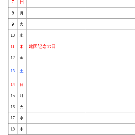
日
7
8
月
9
火
10
水
建国記念の日
11
木
12
金
13
土
14
日
15
月
16
火
17
水
18
木