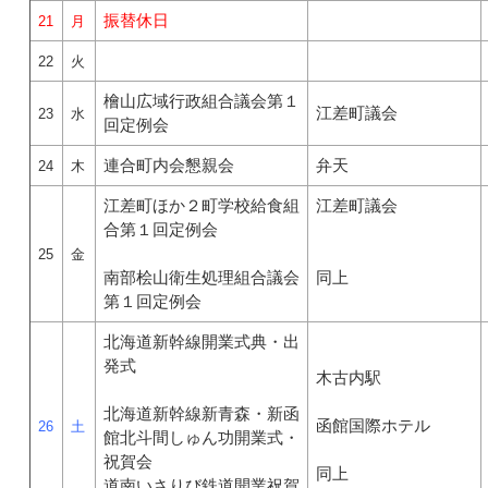
振替休日
21
月
22
火
檜山広域行政組合議会第１
江差町議会
23
水
回定例会
連合町内会懇親会
弁天
24
木
江差町ほか２町学校給食組
江差町議会
合第１回定例会
25
金
南部桧山衛生処理組合議会
同上
第１回定例会
北海道新幹線開業式典・出
発式
木古内駅
北海道新幹線新青森・新函
函館国際ホテル
26
土
館北斗間しゅん功開業式・
祝賀会
同上
道南いさりび鉄道開業祝賀