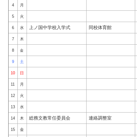
4
月
5
火
上ノ国中学校入学式
同校体育館
6
水
7
木
8
金
9
土
10
日
11
月
12
火
13
水
総務文教常任委員会
連絡調整室
14
木
15
金