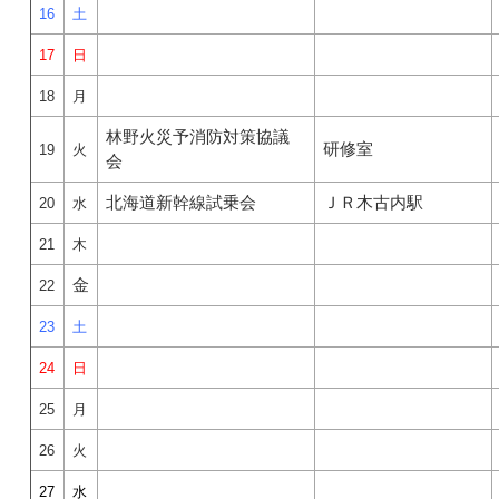
16
土
17
日
18
月
林野火災予消防対策協議
研修室
19
火
会
北海道新幹線試乗会
ＪＲ木古内駅
20
水
21
木
金
22
23
土
24
日
25
月
26
火
27
水