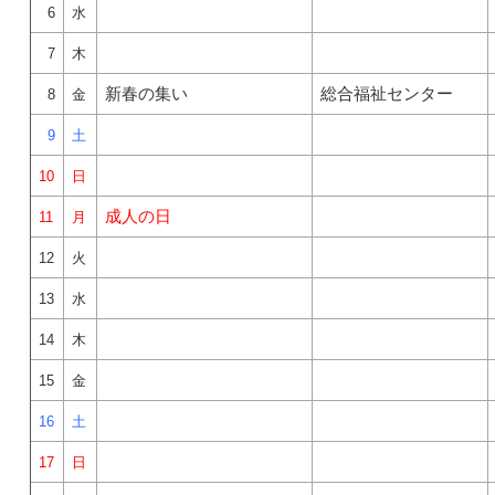
6
水
7
木
新春の集い
総合福祉センター
8
金
9
土
10
日
成人の日
11
月
12
火
13
水
14
木
15
金
16
土
17
日