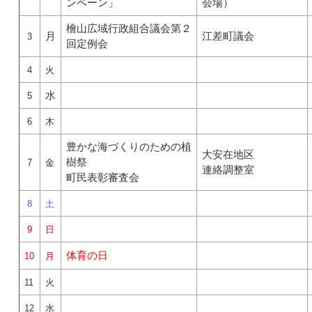
ンペーン」
会場）
檜山広域行政組合議会第２
月
江差町議会
3
回定例会
4
火
水
5
6
木
豊かな海づくりのための植
大安在地区
樹祭
7
金
連絡調整室
町民表彰審査会
8
土
9
日
体育の日
10
月
11
火
12
水