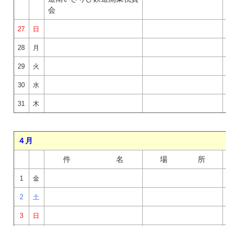
会
27
日
28
月
29
火
30
水
31
木
４月
件 名
場 所
1
金
2
土
3
日