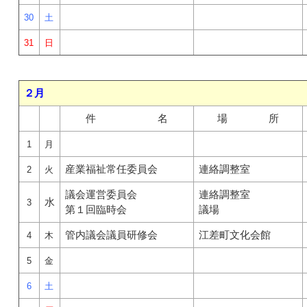
30
土
31
日
２月
件 名
場 所
1
月
産業福祉常任委員会
連絡調整室
2
火
議会運営委員会
連絡調整室
水
3
第１回臨時会
議場
管内議会議員研修会
江差町文化会館
4
木
5
金
6
土