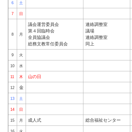
6
土
7
日
議会運営委員会
連絡調整室
第４回臨時会
議場
8
月
全員協議会
連絡調整室
総務文教常任委員会
同上
9
火
10
水
山の日
11
木
金
12
13
土
14
日
成人式
総合福祉センター
15
月
16
火