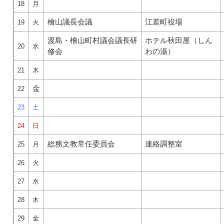
18
月
檜山議長会議
江差町役場
19
火
渡島・檜山町村議会議長研
ホテル秋田屋（しん
20
水
修会
わの湯）
21
木
金
22
23
土
24
日
総務文教常任委員会
連絡調整室
25
月
26
火
27
水
28
木
29
金