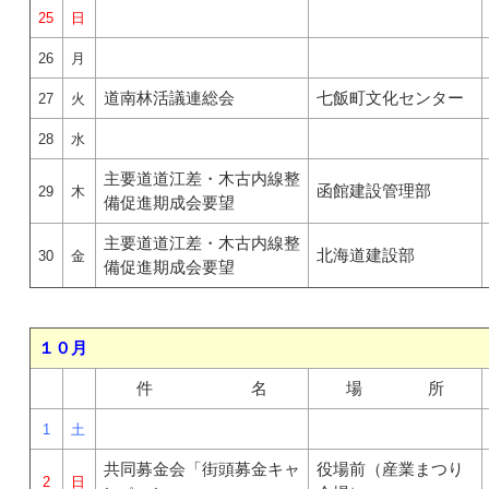
25
日
26
月
道南林活議連総会
七飯町文化センター
27
火
28
水
主要道道江差・木古内線整
函館建設管理部
29
木
備促進期成会要望
主要道道江差・木古内線整
北海道建設部
30
金
備促進期成会要望
１０月
件 名
場 所
1
土
共同募金会「街頭募金キャ
役場前（産業まつり
2
日