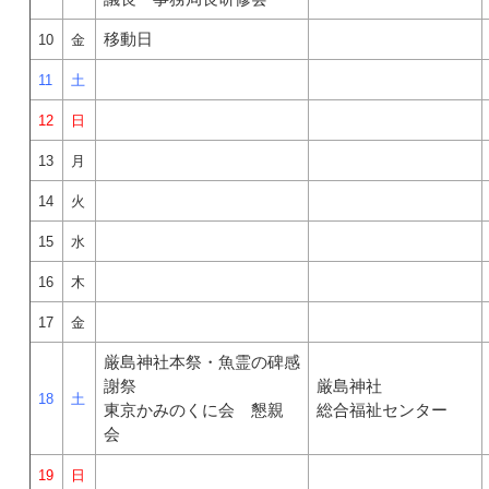
移動日
10
金
11
土
12
日
13
月
14
火
15
水
16
木
17
金
厳島神社本祭・魚霊の碑感
謝祭
厳島神社
18
土
東京かみのくに会 懇親
総合福祉センター
会
19
日