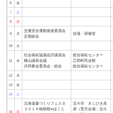
6
金
7
土
8
日
交通安全運動推進委員会
役場・研修室
9
月
定期総会
10
火
社会福祉協議会評議員会
総合福祉センター
檜山議長会議
乙部町民会館
11
水
共同募金委員会・総会
総合福祉センター
12
木
13
金
14
土
北海道森づくりフェスタ
北斗市 きじひき高
２０１６植樹祭inほくと
原（荒天会場：北斗
15
日