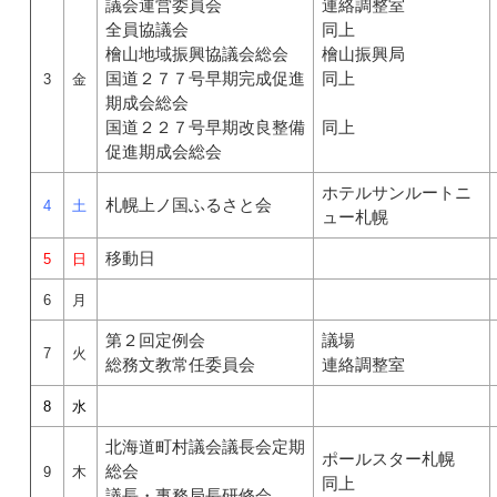
議会運営委員会
連絡調整室
全員協議会
同上
檜山地域振興協議会総会
檜山振興局
国道２７７号早期完成促進
同上
3
金
期成会総会
国道２２７号早期改良整備
同上
促進期成会総会
ホテルサンルートニ
札幌上ノ国ふるさと会
4
土
ュー札幌
移動日
5
日
6
月
第２回定例会
議場
7
火
総務文教常任委員会
連絡調整室
8
水
北海道町村議会議長会定期
ポールスター札幌
総会
9
木
同上
議長・事務局長研修会