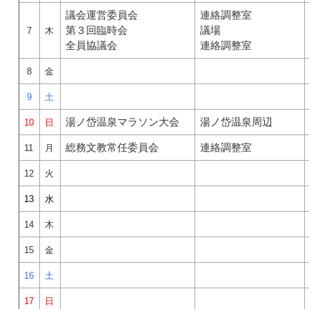
議会運営委員会
連絡調整室
第３回臨時会
議場
7
木
全員協議会
連絡調整室
8
金
9
土
湯ノ岱温泉マラソン大会
湯ノ岱温泉周辺
10
日
総務文教常任委員会
連絡調整室
11
月
12
火
13
水
14
木
15
金
16
土
17
日