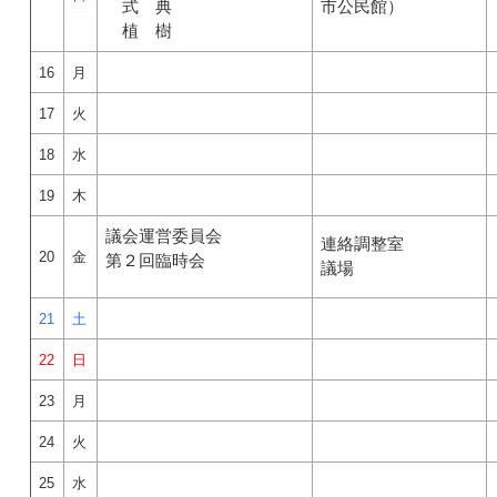
式 典
市公民館）
植 樹
16
月
17
火
18
水
19
木
議会運営委員会
連絡調整室
20
金
第２回臨時会
議場
21
土
22
日
23
月
24
火
25
水