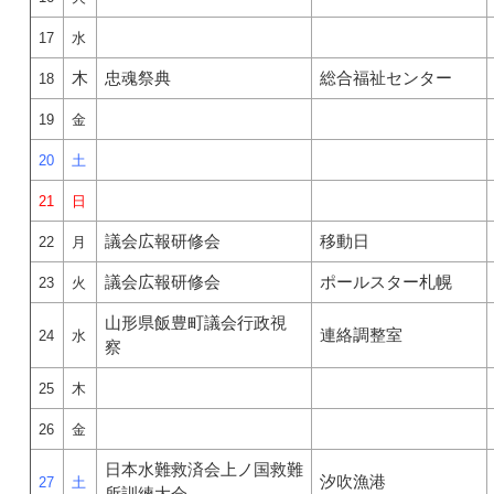
17
水
木
忠魂祭典
総合福祉センター
18
19
金
20
土
21
日
議会広報研修会
移動日
22
月
議会広報研修会
ポールスター札幌
23
火
山形県飯豊町議会行政視
連絡調整室
24
水
察
25
木
26
金
日本水難救済会上ノ国救難
汐吹漁港
27
土
所訓練大会