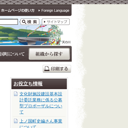
お役立ち情報
文化財施設建設基本設
計委託業務に係る公募
型プロポーザルについ
て
上ノ国町史編さん事業
について