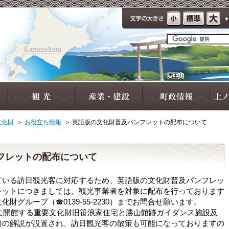
文化財
＞
お役立ち情報
＞
英語版の文化財普及パンフレットの配布について
フレットの配布について
いる訪日観光客に対応するため、英語版の文化財普及パンフレッ
レットにつきましては、観光事業者を対象に配布を行っております
財グループ（☎0139-55-2230）までお問合せ願います。
に開館する重要文化財旧笹浪家住宅と勝山館跡ガイダンス施設及
語の解説が設置され、訪日観光客の散策も可能になっておりますの