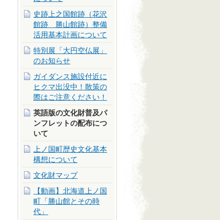
史跡上之国館跡（花沢
館跡 勝山館跡）整備
活用基本計画について
特別展「大円空仏展」
のお知らせ
ガイダンス施設付近に
ヒクマ出没中！散策の
際はご注意ください！
英語版の文化財普及パ
ンフレットの配布につ
いて
上ノ国町歴史文化基本
構想について
文化財マップ
【動画】北海道上ノ国
町「勝山館とその時
代」