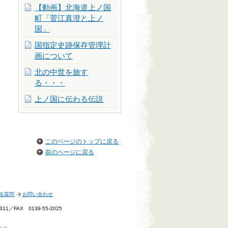
【動画】北海道上ノ国
町「菅江真澄と上ノ
国」
国指定史跡保存管理計
画について
北の中世を旅す
る・・・
上ノ国に伝わる伝説
このページのトップに戻る
前のページに戻る
る質問
お問い合わせ
1／FAX 0139-55-2025