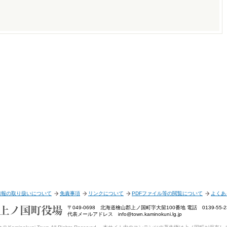
情報の取り扱いについて
免責事項
リンクについて
PDFファイル等の閲覧について
よくあ
〒049-0698 北海道檜山郡上ノ国町字大留100番地 電話 0139-55-231
代表メールアドレス info@town.kaminokuni.lg.jp