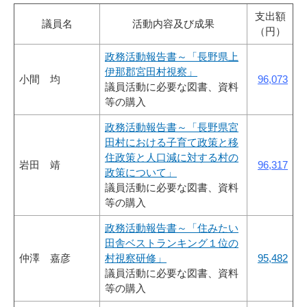
支出額
議員名
活動内容及び成果
（円）
政務活動報告書～「長野県上
伊那郡宮田村視察」
小間 均
96,073
議員活動に必要な図書、資料
等の購入
政務活動報告書～「長野県宮
田村における子育て政策と移
住政策と人口減に対する村の
岩田 靖
96,317
政策について」
議員活動に必要な図書、資料
等の購入
政務活動報告書～「住みたい
田舎ベストランキング１位の
仲澤 嘉彦
村視察研修」
95,482
議員活動に必要な図書、資料
等の購入