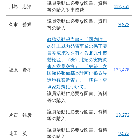
議員活動に必要な図書、資料
川島 忠治
112,751
等の購入や事務費
議員活動に必要な図書、資料
久末 善輝
9,972
等の購入
政務活動報告書～「国内唯一
の洋上風力発電事業の保守要
員養成施設を有する北九州市
若松区、（株）北拓の実態調
査と意見交換」、「史跡上之
福原 賢孝
133,478
国館跡整備基本計画に係る先
進地視察調査」、「移住・空
き家対策について」
議員活動に必要な図書、資料
等の購入
議員活動に必要な図書、資料
片石 鉄彦
13,272
等の購入
議員活動に必要な図書、資料
花田 英一
9,972
等の購入