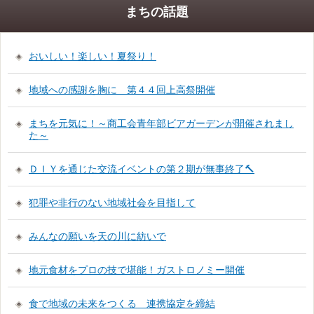
まちの話題
おいしい！楽しい！夏祭り！
地域への感謝を胸に 第４４回上高祭開催
まちを元気に！～商工会青年部ビアガーデンが開催されまし
た～
ＤＩＹを通じた交流イベントの第２期が無事終了🔨
犯罪や非行のない地域社会を目指して
みんなの願いを天の川に紡いで
地元食材をプロの技で堪能！ガストロノミー開催
食で地域の未来をつくる 連携協定を締結