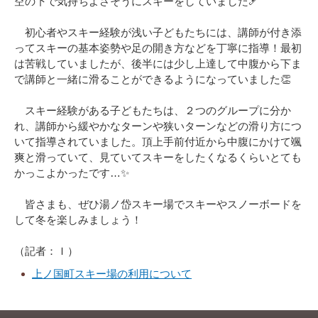
空の下で気持ちよさそうにスキーをしていました🎿
初心者やスキー経験が浅い子どもたちには、講師が付き添
ってスキーの基本姿勢や足の開き方などを丁寧に指導！最初
は苦戦していましたが、後半には少し上達して中腹から下ま
で講師と一緒に滑ることができるようになっていました👏
スキー経験がある子どもたちは、２つのグループに分か
れ、講師から緩やかなターンや狭いターンなどの滑り方につ
いて指導されていました。頂上手前付近から中腹にかけて颯
爽と滑っていて、見ていてスキーをしたくなるくらいとても
かっこよかったです…✨
皆さまも、ぜひ湯ノ岱スキー場でスキーやスノーボードを
して冬を楽しみましょう！
（記者：Ｉ）
上ノ国町スキー場の利用について