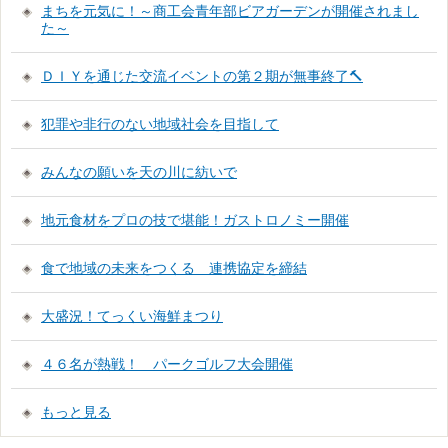
まちを元気に！～商工会青年部ビアガーデンが開催されまし
た～
ＤＩＹを通じた交流イベントの第２期が無事終了🔨
犯罪や非行のない地域社会を目指して
みんなの願いを天の川に紡いで
地元食材をプロの技で堪能！ガストロノミー開催
食で地域の未来をつくる 連携協定を締結
大盛況！てっくい海鮮まつり
４６名が熱戦！ パークゴルフ大会開催
もっと見る