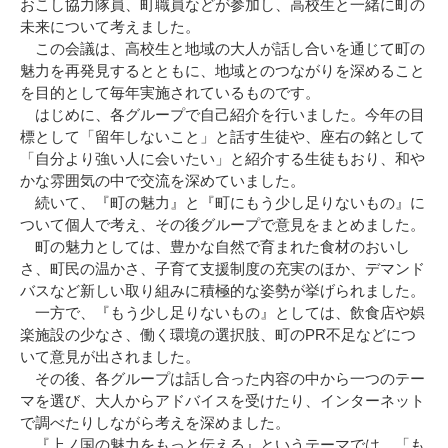
おこし協力隊員、町職員などが参加し、高校生と一緒に町の
未来について考えました。
この会議は、高校生と地域の大人が話し合いを通じて町の
魅力を再発見するとともに、地域とのつながりを深めること
を目的として毎年実施されているものです。
はじめに、各グループで自己紹介を行いました。今年の目
標として「留年しないこと」と話す生徒や、座右の銘として
「自分より強い人に会いたい」と紹介する生徒もおり、和や
かな雰囲気の中で交流を深めていました。
続いて、『町の魅力』と『町にもう少し足りないもの』に
ついて個人で考え、その後グループで意見をまとめました。
町の魅力としては、豊かな自然で育まれた食材のおいし
さ、町民の温かさ、子育て支援制度の充実のほか、デマンド
バスなど新しい取り組みに積極的な姿勢が挙げられました。
一方で、『もう少し足りないもの』としては、飲食店や娯
楽施設の少なさ、働く環境の選択肢、町のPR不足などにつ
いて意見が出されました。
その後、各グループは話し合った内容の中から一つのテー
マを選び、大人からアドバイスを受けたり、インターネット
で調べたりしながら考えを深めました。
『上ノ国の魅力をもっと伝える』というテーマでは、「も