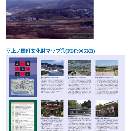
▽上ノ国町文化財マップ①(PDF:905KB)