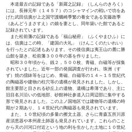
本道最古の記録である「新羅之記録」（しんらのきろく）
には、長禄元年（１４５７）のコシャマインの戦いで功をあ
げた武田信廣が上之国守護蠣崎季繁の養女である安藤政季
（あんどうまさすえ）の娘を妻とし、同年築いた館であると
記録されています。
また松前藩の記録である「福山秘府」（ふくやまひふ）に
は、信廣はこの時、「建国の大礼」（けんこくのたいれい）
を行ったとの記述もあります。その後信廣は夷王山の麓に勝
山館を築き、松前藩３００年の基を作りました。
昭和３０年頃から、銭２，５００枚、青磁、白磁等が採集
されていました。近年一部の発掘調査が行われ、珠洲（す
ず）焼の擂鉢等をはじめ、青磁、白磁等の１４～１５世紀代
の陶磁器や建物の柱穴等の遺構が発見されました。しかし、
館主要部と目される砂丘上の遺物、遺構は希薄であり、主に
旧目名川沿いの低地部、砂館神社参道入口周辺部に集中する
形で発見されました。この上ノ国地区では建物等の遺構の時
期が２期あり、１４世紀代の陶磁器も発見されています。
また、１０世紀頃の多量の擦文土器、さらに青森五所川原
産須恵器や本州産土師器も発見されています。これらのこと
から天の川河口付近という地の利を生かした土地に１０世紀