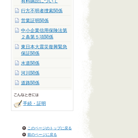
有料購読について
行方不明者捜索関係
営業証明関係
中小企業信用保険法第
２条第５項関係
東日本大震災復興緊急
保証関係
水道関係
河川関係
道路関係
手続・証明
このページのトップに戻る
前のページに戻る