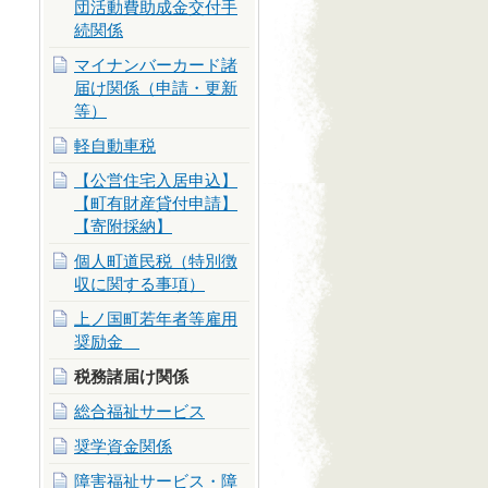
団活動費助成金交付手
続関係
マイナンバーカード諸
届け関係（申請・更新
等）
軽自動車税
【公営住宅入居申込】
【町有財産貸付申請】
【寄附採納】
個人町道民税（特別徴
収に関する事項）
上ノ国町若年者等雇用
奨励金
税務諸届け関係
総合福祉サービス
奨学資金関係
障害福祉サービス・障