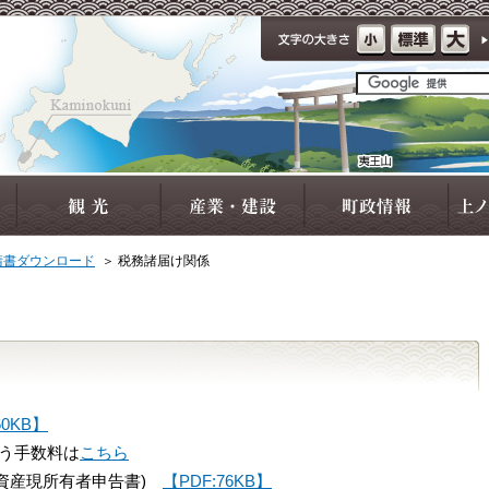
請書ダウンロード
＞
税務諸届け関係
60KB】
う手数料は
こちら
定資産現所有者申告書)
【PDF:76KB】