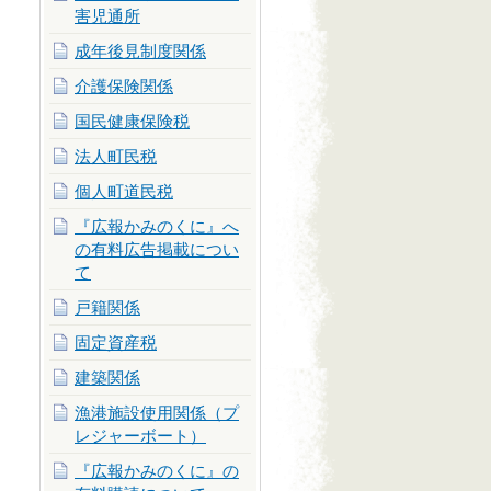
害児通所
成年後見制度関係
介護保険関係
国民健康保険税
法人町民税
個人町道民税
『広報かみのくに』へ
の有料広告掲載につい
て
戸籍関係
固定資産税
建築関係
漁港施設使用関係（プ
レジャーボート）
『広報かみのくに』の