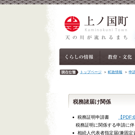
トップページ
＞
町政情報
＞
申
税務諸届け関係
税務証明申請書
【PDF:
税務証明に関係する申請に伴
相続人代表者指定届(兼固