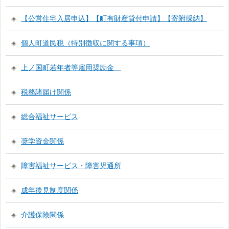
【公営住宅入居申込】【町有財産貸付申請】【寄附採納】
個人町道民税（特別徴収に関する事項）
上ノ国町若年者等雇用奨励金
税務諸届け関係
総合福祉サービス
奨学資金関係
障害福祉サービス・障害児通所
成年後見制度関係
介護保険関係