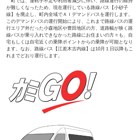
町では、運転手不足や利用者減少に伴い、路線運行の維持
が難しくなったため、現在運行している路線バス【小砂子
線】を廃止し、町内全域でＡＩデマンドバスを運行します。
このデマンドバスの運行開始により、これまで路線バスの運
行エリア外だった小森地区や豊田地区の方、道路幅が狭く路
線バスが乗り入れできなかった路線にお住まいの方々も、自
宅もしくは自宅近くの乗降ポイントからの乗降が可能となり
ます。なお、路線バス【江差木古内線】は10月１日以降もこ
れまでどおり運行します。