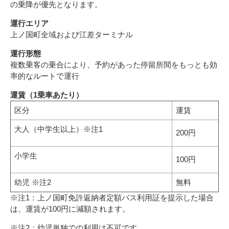
の乗降が優先となります。
運行エリア
上ノ国町全域および江差ターミナル
運行形態
複数乗客の乗合により、予約があった停留所間をもっとも効
率的なルートで運行
運賃（1乗車あたり）
区分
運賃
大人（中学生以上）※注1
200円
小学生
100円
幼児 ※注2
無料
※注1：上ノ国町免許返納者定額バス利用証を提示した場合
は、運賃が100円に減額されます。
※注2：幼児単独での利用は不可です。