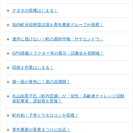
ナタネの収穫はじまる！
知内町水稲密苗ほ場を青年農家グループが視察！
連作に負けない！町の基幹作物「サヤエンドウ」
GPS搭載トラクター等の展示・試乗会を初開催！
田植え作業はじまる！
畑一面が黄色に！菜の花満開！
丸山由美子氏（町内宮越）が「女性・高齢者チャレンジ活動
表彰事業」奨励賞を受賞！
町内初！子実トウモロコシを収穫！
青年農家が産業まつりに出店！