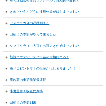
緑化活動啓発作品コンクールで奨励賞を受賞！
きぬさやえんどうの播種作業がはじまりました
アスパラガスの収穫始まる
田植えの季節がやって来ました
タマフクラ（白大豆）の種まきが始まりました
新設ハウスでアスパラ苗の定植始まる！
高リコピントマトの生産がはじまりました！
馬鈴薯の出荷作業最盛期
小麦豊作！収量に期待
田植えの季節到来