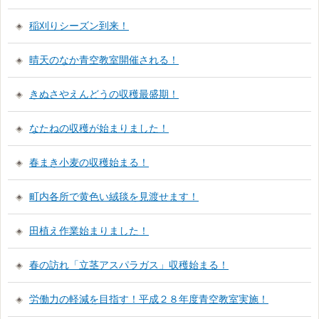
稲刈りシーズン到来！
晴天のなか青空教室開催される！
きぬさやえんどうの収穫最盛期！
なたねの収穫が始まりました！
春まき小麦の収穫始まる！
町内各所で黄色い絨毯を見渡せます！
田植え作業始まりました！
春の訪れ「立茎アスパラガス」収穫始まる！
労働力の軽減を目指す！平成２８年度青空教室実施！