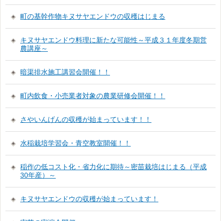
町の基幹作物キヌサヤエンドウの収穫はじまる
キヌサヤエンドウ料理に新たな可能性～平成３１年度冬期営
農講座～
暗渠排水施工講習会開催！！
町内飲食・小売業者対象の農業研修会開催！！
さやいんげんの収穫が始まっています！！
水稲栽培学習会・青空教室開催！！
稲作の低コスト化・省力化に期待～密苗栽培はじまる（平成
30年産）～
キヌサヤエンドウの収穫が始まっています！