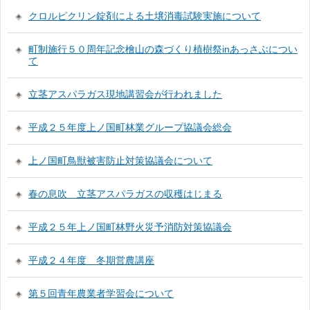
クロルピクリン錠剤による土壌消毒試験実施について
町制施行５０周年記念檜山の森づくり植樹祭inあっさぶについ
て
立茎アスパラガス現地講習会が行われました
平成２５年度上ノ国町林業グループ協議会総会
上ノ国町鳥獣被害防止対策協議会について
春の息吹 立茎アスパラガスの収穫はじまる
平成２５年上ノ国町林野火災予消防対策協議会
平成２４年度 冬期営農講座
第５回青年農業者学習会について