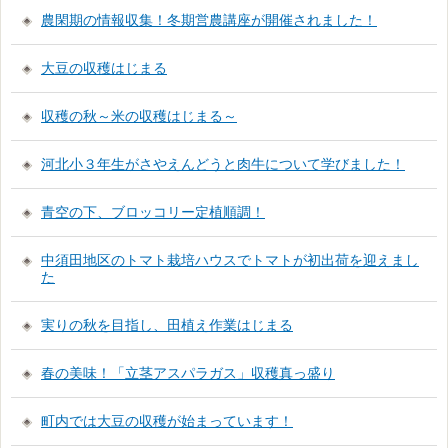
農閑期の情報収集！冬期営農講座が開催されました！
大豆の収穫はじまる
収穫の秋～米の収穫はじまる～
河北小３年生がさやえんどうと肉牛について学びました！
青空の下、ブロッコリー定植順調！
中須田地区のトマト栽培ハウスでトマトが初出荷を迎えまし
た
実りの秋を目指し、田植え作業はじまる
春の美味！「立茎アスパラガス」収穫真っ盛り
町内では大豆の収穫が始まっています！