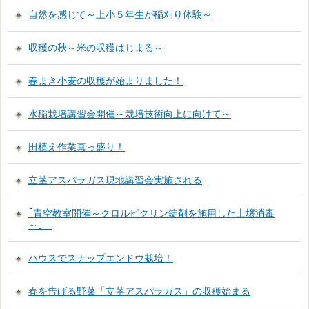
自然を感じて～上小５年生が稲刈り体験～
収穫の秋～米の収穫はじまる～
春まき小麦の収穫が始まりました！
水稲栽培講習会開催～栽培技術向上に向けて～
田植え作業真っ盛り！
立茎アスパラガス現地講習会実施される
｢青空教室開催～クロルピクリン錠剤を施用した土壌消毒
～｣
ハウスでスナップエンドウ栽培！
春を告げる野菜「立茎アスパラガス」の収穫始まる