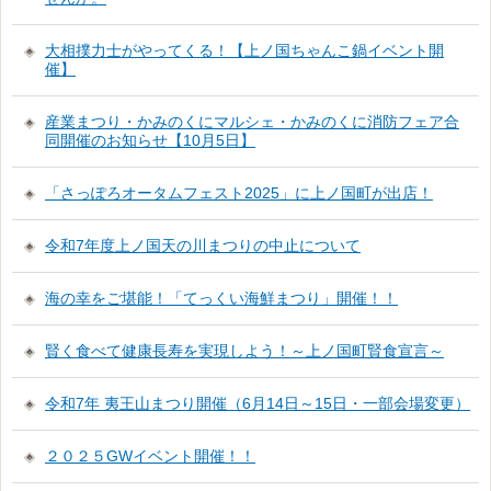
大相撲力士がやってくる！【上ノ国ちゃんこ鍋イベント開
催】
産業まつり・かみのくにマルシェ・かみのくに消防フェア合
同開催のお知らせ【10月5日】
「さっぽろオータムフェスト2025」に上ノ国町が出店！
令和7年度上ノ国天の川まつりの中止について
海の幸をご堪能！「てっくい海鮮まつり」開催！！
賢く食べて健康長寿を実現しよう！～上ノ国町賢食宣言～
令和7年 夷王山まつり開催（6月14日～15日・一部会場変更）
２０２５GWイベント開催！！