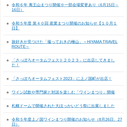
令和６年 夷王山まつり開催※一部会場変更あり（6月15日～
16日）
令和５年度 第４０回 産業まつり開催のお知らせ【１０月１
日】
旅好きが見つけた「撮っておきの檜山」～HIYAMA TRAVEL
ROUTE～
「さっぽろオータムフェスト２０２３」に出店してきまし
た！
「さっぽろオータムフェスト2023」に上ノ国町が出店！
ワイン試飲や専門家と対談を楽しむ「ワインまつり」開催
札幌ドームで開催された大ほっかいどう祭に出展しました
令和５年度上ノ国ワインまつり開催のお知らせ（8月26日、27
日）