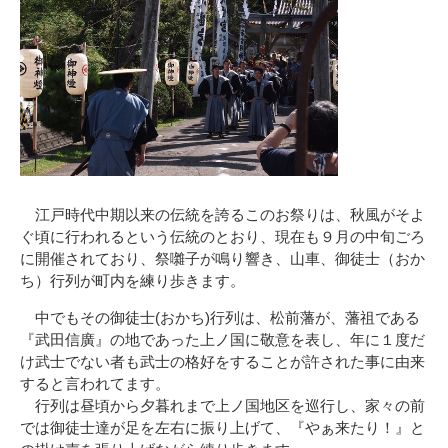
江戸時代中期以来の伝統を誇るこのお祭りは、秋風がそよ
ぐ頃に行われるという伝統のとおり、現在も９月の中旬ごろ
に開催されており、祭囃子が鳴り響き、山車、御徒士（おか
ち）行列が町内を練り歩きます。
中でもその御徒士(おかち)行列は、松前藩が、藩祖である
『武田信廣』の地であった上ノ国に敬意を表し、年に１度だ
け武士でない者も武士の格好をすることが許された事に由来
すると言われてます。
行列は昼頃から夕暮れまで上ノ国地区を巡行し、家々の前
では御徒士達が足を左右に振り上げて、『やぁ来たり！』と