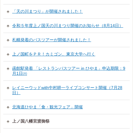
「天の川まつり」が開催されました！
令和５年度上ノ国天の川まつり開催のお知らせ（8月14日）
札幌発着のバスツアーが開催されました！
上ノ国町をＰＲ！カミゴン、東京大学へ行く
函館駅発着 「レストランバスツアー in ひやま」申込期限：9
月1日㈪
レイニーウッドwith中村耕一ライブコンサート開催（7月28
日）
北海道ひやま「食・観光フェア」開催
上ノ国八幡宮渡御祭