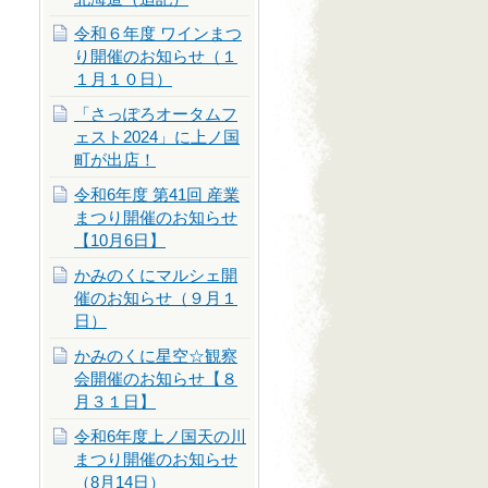
令和６年度 ワインまつ
り開催のお知らせ（１
１月１０日）
「さっぽろオータムフ
ェスト2024」に上ノ国
町が出店！
令和6年度 第41回 産業
まつり開催のお知らせ
【10月6日】
かみのくにマルシェ開
催のお知らせ（９月１
日）
かみのくに星空☆観察
会開催のお知らせ【８
月３１日】
令和6年度上ノ国天の川
まつり開催のお知らせ
（8月14日）