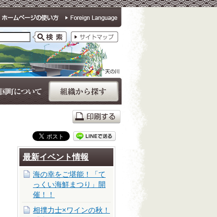
最新イベント情報
海の幸をご堪能！「て
っくい海鮮まつり」開
催！！
相撲力士×ワインの秋！