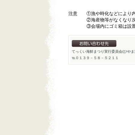
注意 ①漁や時化などにより内
②海産物等がなくなり次第
③会場内にゴミ箱は設置され
てっくい海鮮まつり実行委員会(ひやま
℡０１３９－５８－５２１１