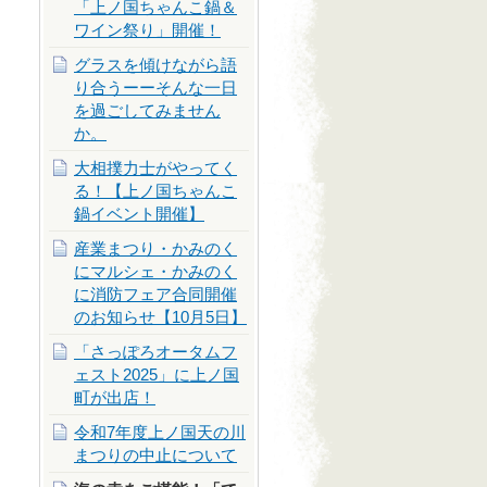
「上ノ国ちゃんこ鍋＆
ワイン祭り」開催！
グラスを傾けながら語
り合うーーそんな一日
を過ごしてみません
か。
大相撲力士がやってく
る！【上ノ国ちゃんこ
鍋イベント開催】
産業まつり・かみのく
にマルシェ・かみのく
に消防フェア合同開催
のお知らせ【10月5日】
「さっぽろオータムフ
ェスト2025」に上ノ国
町が出店！
令和7年度上ノ国天の川
まつりの中止について