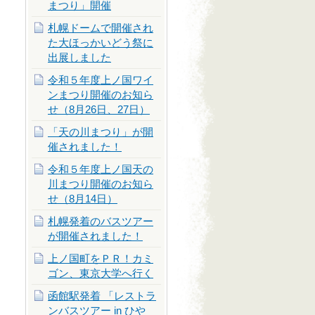
まつり」開催
札幌ドームで開催され
た大ほっかいどう祭に
出展しました
令和５年度上ノ国ワイ
ンまつり開催のお知ら
せ（8月26日、27日）
「天の川まつり」が開
催されました！
令和５年度上ノ国天の
川まつり開催のお知ら
せ（8月14日）
札幌発着のバスツアー
が開催されました！
上ノ国町をＰＲ！カミ
ゴン、東京大学へ行く
函館駅発着 「レストラ
ンバスツアー in ひや