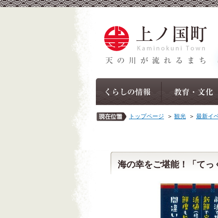
トップページ
＞
観光
＞
最新イ
海の幸をご堪能！「てっ