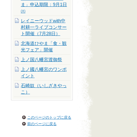
ま」申込期限：9月1日
㈪
レイニーウッドwith中
村耕一ライブコンサー
ト開催（7月28日）
北海道ひやま「食・観
光フェア」開催
上ノ国八幡宮渡御祭
上ノ國八幡宮のワンポ
イント
石崎奴（いしざきやっ
こ）
このページのトップに戻る
前のページに戻る