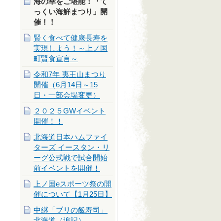
海の幸をご堪能！「て
っくい海鮮まつり」開
催！！
賢く食べて健康長寿を
実現しよう！～上ノ国
町賢食宣言～
令和7年 夷王山まつり
開催（6月14日～15
日・一部会場変更）
２０２５GWイベント
開催！！
北海道日本ハムファイ
ターズ イースタン・リ
ーグ公式戦で試合開始
前イベントを開催！
上ノ国eスポーツ祭の開
催について【1月25日】
中継「ブリの飯寿司」
北海道（追記）