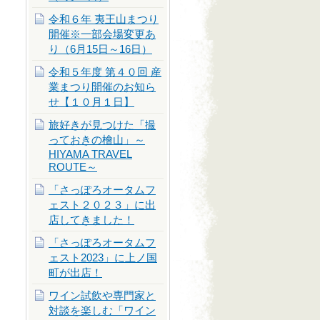
令和６年 夷王山まつり
開催※一部会場変更あ
り（6月15日～16日）
令和５年度 第４０回 産
業まつり開催のお知ら
せ【１０月１日】
旅好きが見つけた「撮
っておきの檜山」～
HIYAMA TRAVEL
ROUTE～
「さっぽろオータムフ
ェスト２０２３」に出
店してきました！
「さっぽろオータムフ
ェスト2023」に上ノ国
町が出店！
ワイン試飲や専門家と
対談を楽しむ「ワイン