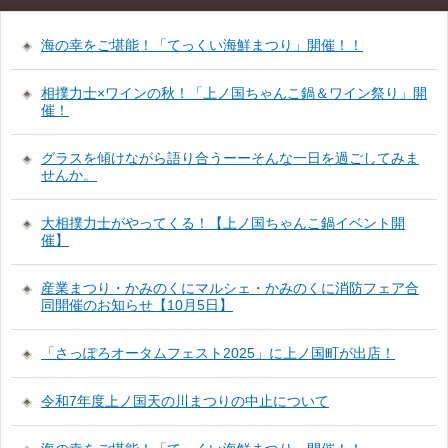
海の幸をご堪能！「てっくい海鮮まつり」開催！！
相撲力士×ワインの秋！「上ノ国ちゃんこ鍋＆ワイン祭り」開
催！
グラスを傾けながら語り合うーーそんな一日を過ごしてみま
せんか。
大相撲力士がやってくる！【上ノ国ちゃんこ鍋イベント開
催】
産業まつり・かみのくにマルシェ・かみのくに消防フェア合
同開催のお知らせ【10月5日】
「さっぽろオータムフェスト2025」に上ノ国町が出店！
令和7年度上ノ国天の川まつりの中止について