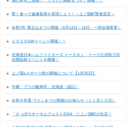
海の幸をご堪能！「てっくい海鮮まつり」開催！！
賢く食べて健康長寿を実現しよう！～上ノ国町賢食宣言～
令和7年 夷王山まつり開催（6月14日～15日・一部会場変更）
２０２５GWイベント開催！！
北海道日本ハムファイターズ イースタン・リーグ公式戦で試
合開始前イベントを開催！
上ノ国eスポーツ祭の開催について【1月25日】
中継「ブリの飯寿司」北海道（追記）
令和６年度 ワインまつり開催のお知らせ（１１月１０日）
「さっぽろオータムフェスト2024」に上ノ国町が出店！