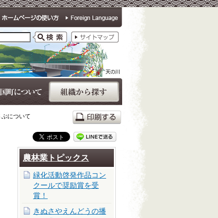
さぶについて
農林業トピックス
緑化活動啓発作品コン
クールで奨励賞を受
賞！
きぬさやえんどうの播