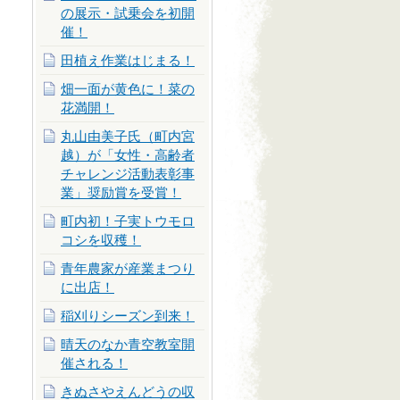
の展示・試乗会を初開
催！
田植え作業はじまる！
畑一面が黄色に！菜の
花満開！
丸山由美子氏（町内宮
越）が「女性・高齢者
チャレンジ活動表彰事
業」奨励賞を受賞！
町内初！子実トウモロ
コシを収穫！
青年農家が産業まつり
に出店！
稲刈りシーズン到来！
晴天のなか青空教室開
催される！
きぬさやえんどうの収