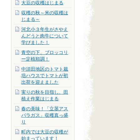
大豆の収穫はじまる
収穫の秋～米の収穫は
じまる～
河北小３年生がさやえ
んどうと肉牛について
学びました！
青空の下、ブロッコリ
ー定植順調！
中須田地区のトマト栽
培ハウスでトマトが初
出荷を迎えました
実りの秋を目指し、田
植え作業はじまる
春の美味！「立茎アス
パラガス」収穫真っ盛
り
町内では大豆の収穫が
始まっています！