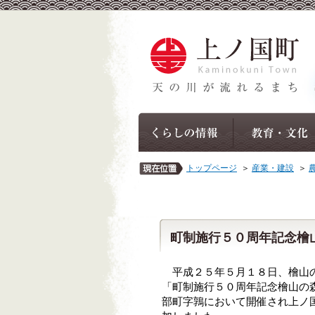
トップページ
＞
産業・建設
＞
町制施行５０周年記念檜
平成２５年５月１８日、檜山の
「町制施行５０周年記念檜山の森
部町字鶉において開催され上ノ