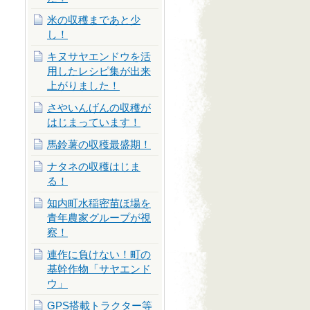
米の収穫まであと少
し！
キヌサヤエンドウを活
用したレシピ集が出来
上がりました！
さやいんげんの収穫が
はじまっています！
馬鈴薯の収穫最盛期！
ナタネの収穫はじま
る！
知内町水稲密苗ほ場を
青年農家グループが視
察！
連作に負けない！町の
基幹作物「サヤエンド
ウ」
GPS搭載トラクター等