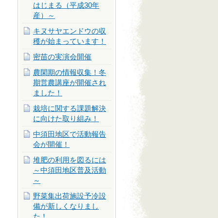
はじまる（平成30年
産）～
キヌサヤエンドウの収
穫が始まっています！
密苗の実演会開催
農閑期の情報収集！冬
期営農講座が開催され
ました！
栽培に関する課題解決
に向けた取り組み！
中須田地区で活動報告
会が開催！
堆肥の利用を図るには
～中須田地区普及活動
～
野菜集出荷施設予冷設
備が新しくなりまし
た！