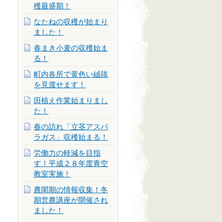
穫最盛期！
なたねの収穫が始まり
ました！
春まき小麦の収穫始ま
る！
町内各所で黄色い絨毯
を見渡せます！
田植え作業始まりまし
た！
春の訪れ「立茎アスパ
ラガス」収穫始まる！
労働力の軽減を目指
す！平成２８年度青空
教室実施！
農閑期の情報収集！冬
期営農講座が開催され
ました！