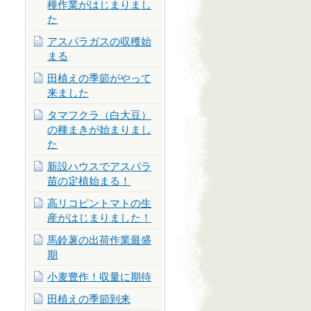
種作業がはじまりまし
た
アスパラガスの収穫始
まる
田植えの季節がやって
来ました
タマフクラ（白大豆）
の種まきが始まりまし
た
新設ハウスでアスパラ
苗の定植始まる！
高リコピントマトの生
産がはじまりました！
馬鈴薯の出荷作業最盛
期
小麦豊作！収量に期待
田植えの季節到来