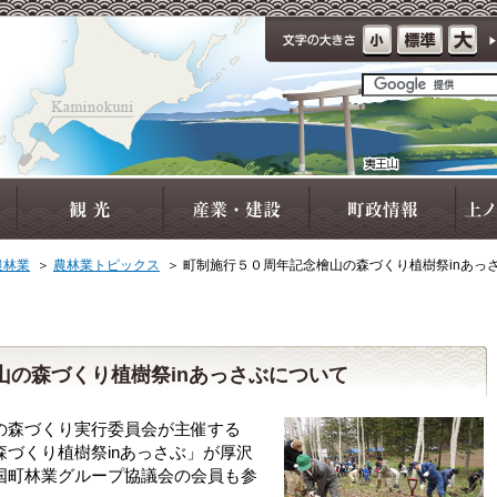
農林業
＞
農林業トピックス
＞
町制施行５０周年記念檜山の森づくり植樹祭inあっ
山の森づくり植樹祭inあっさぶについて
森づくり実行委員会が主催する
づくり植樹祭inあっさぶ」が厚沢
国町林業グループ協議会の会員も参