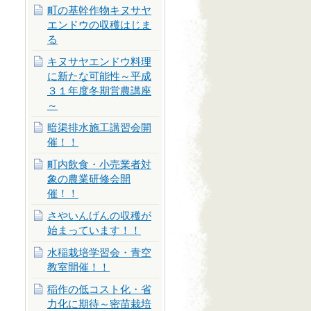
町の基幹作物キヌサヤ
エンドウの収穫はじま
る
キヌサヤエンドウ料理
に新たな可能性～平成
３１年度冬期営農講座
～
暗渠排水施工講習会開
催！！
町内飲食・小売業者対
象の農業研修会開
催！！
さやいんげんの収穫が
始まっています！！
水稲栽培学習会・青空
教室開催！！
稲作の低コスト化・省
力化に期待～密苗栽培