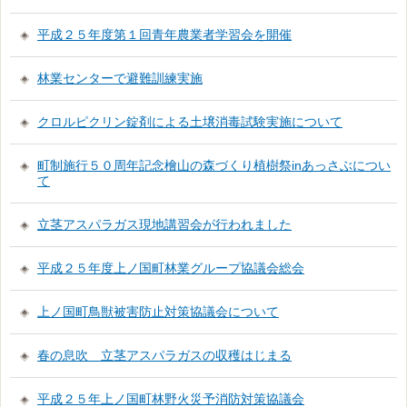
平成２５年度第１回青年農業者学習会を開催
林業センターで避難訓練実施
クロルピクリン錠剤による土壌消毒試験実施について
町制施行５０周年記念檜山の森づくり植樹祭inあっさぶについ
て
立茎アスパラガス現地講習会が行われました
平成２５年度上ノ国町林業グループ協議会総会
上ノ国町鳥獣被害防止対策協議会について
春の息吹 立茎アスパラガスの収穫はじまる
平成２５年上ノ国町林野火災予消防対策協議会