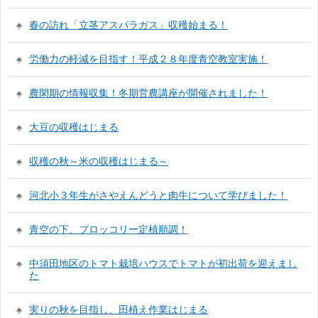
春の訪れ「立茎アスパラガス」収穫始まる！
労働力の軽減を目指す！平成２８年度青空教室実施！
農閑期の情報収集！冬期営農講座が開催されました！
大豆の収穫はじまる
収穫の秋～米の収穫はじまる～
河北小３年生がさやえんどうと肉牛について学びました！
青空の下、ブロッコリー定植順調！
中須田地区のトマト栽培ハウスでトマトが初出荷を迎えまし
た
実りの秋を目指し、田植え作業はじまる