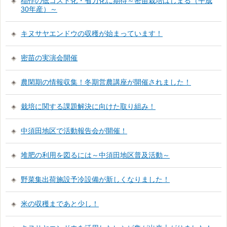
稲作の低コスト化・省力化に期待～密苗栽培はじまる（平成
30年産）～
キヌサヤエンドウの収穫が始まっています！
密苗の実演会開催
農閑期の情報収集！冬期営農講座が開催されました！
栽培に関する課題解決に向けた取り組み！
中須田地区で活動報告会が開催！
堆肥の利用を図るには～中須田地区普及活動～
野菜集出荷施設予冷設備が新しくなりました！
米の収穫まであと少し！