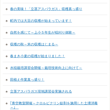
春の美味！「立茎アスパラガス」収穫真っ盛り
町内では大豆の収穫が始まっています！
自然を感じて～上小５年生が稲刈り体験～
収穫の秋～米の収穫はじまる～
春まき小麦の収穫が始まりました！
水稲栽培講習会開催～栽培技術向上に向けて～
田植え作業真っ盛り！
立茎アスパラガス現地講習会実施される
｢青空教室開催～クロルピクリン錠剤を施用した土壌消毒
～｣