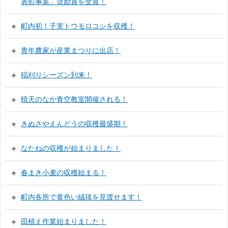
表彰事業」奨励賞を受賞！
町内初！子実トウモロコシを収穫！
青年農家が産業まつりに出店！
稲刈りシーズン到来！
晴天のなか青空教室開催される！
きぬさやえんどうの収穫最盛期！
なたねの収穫が始まりました！
春まき小麦の収穫始まる！
町内各所で黄色い絨毯を見渡せます！
田植え作業始まりました！