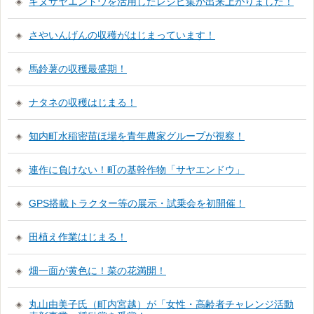
キヌサヤエンドウを活用したレシピ集が出来上がりました！
さやいんげんの収穫がはじまっています！
馬鈴薯の収穫最盛期！
ナタネの収穫はじまる！
知内町水稲密苗ほ場を青年農家グループが視察！
連作に負けない！町の基幹作物「サヤエンドウ」
GPS搭載トラクター等の展示・試乗会を初開催！
田植え作業はじまる！
畑一面が黄色に！菜の花満開！
丸山由美子氏（町内宮越）が「女性・高齢者チャレンジ活動