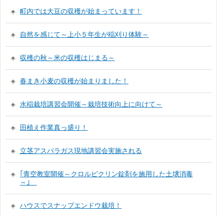
町内では大豆の収穫が始まっています！
自然を感じて～上小５年生が稲刈り体験～
収穫の秋～米の収穫はじまる～
春まき小麦の収穫が始まりました！
水稲栽培講習会開催～栽培技術向上に向けて～
田植え作業真っ盛り！
立茎アスパラガス現地講習会実施される
｢青空教室開催～クロルピクリン錠剤を施用した土壌消毒
～｣
ハウスでスナップエンドウ栽培！