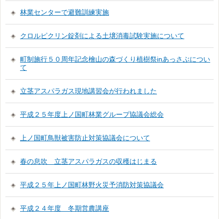
林業センターで避難訓練実施
クロルピクリン錠剤による土壌消毒試験実施について
町制施行５０周年記念檜山の森づくり植樹祭inあっさぶについ
て
立茎アスパラガス現地講習会が行われました
平成２５年度上ノ国町林業グループ協議会総会
上ノ国町鳥獣被害防止対策協議会について
春の息吹 立茎アスパラガスの収穫はじまる
平成２５年上ノ国町林野火災予消防対策協議会
平成２４年度 冬期営農講座