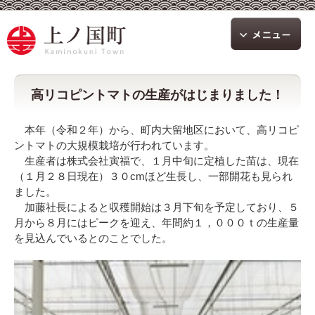
高リコピントマトの生産がはじまりました！
本年（令和２年）から、町内大留地区において、高リコピ
ントマトの大規模栽培が行われています。
生産者は株式会社寅福で、１月中旬に定植した苗は、現在
（１月２８日現在）３０cmほど生長し、一部開花も見られ
ました。
加藤社長によると収穫開始は３月下旬を予定しており、５
月から８月にはピークを迎え、年間約１，０００ｔの生産量
を見込んでいるとのことでした。