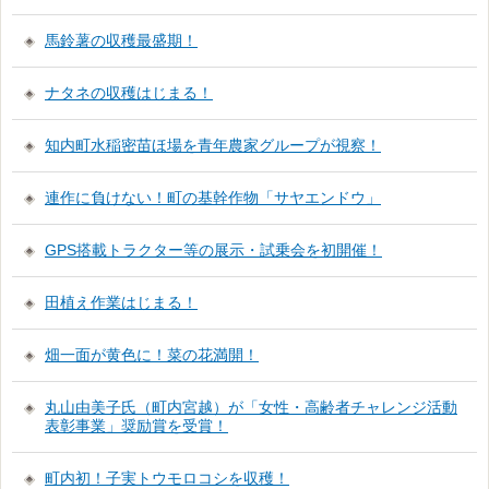
馬鈴薯の収穫最盛期！
ナタネの収穫はじまる！
知内町水稲密苗ほ場を青年農家グループが視察！
連作に負けない！町の基幹作物「サヤエンドウ」
GPS搭載トラクター等の展示・試乗会を初開催！
田植え作業はじまる！
畑一面が黄色に！菜の花満開！
丸山由美子氏（町内宮越）が「女性・高齢者チャレンジ活動
表彰事業」奨励賞を受賞！
町内初！子実トウモロコシを収穫！