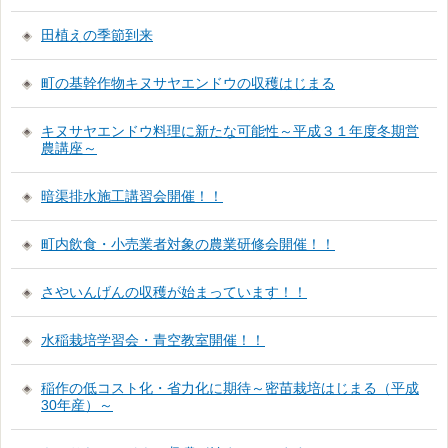
田植えの季節到来
町の基幹作物キヌサヤエンドウの収穫はじまる
キヌサヤエンドウ料理に新たな可能性～平成３１年度冬期営
農講座～
暗渠排水施工講習会開催！！
町内飲食・小売業者対象の農業研修会開催！！
さやいんげんの収穫が始まっています！！
水稲栽培学習会・青空教室開催！！
稲作の低コスト化・省力化に期待～密苗栽培はじまる（平成
30年産）～