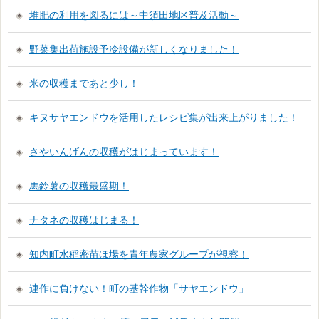
堆肥の利用を図るには～中須田地区普及活動～
野菜集出荷施設予冷設備が新しくなりました！
米の収穫まであと少し！
キヌサヤエンドウを活用したレシピ集が出来上がりました！
さやいんげんの収穫がはじまっています！
馬鈴薯の収穫最盛期！
ナタネの収穫はじまる！
知内町水稲密苗ほ場を青年農家グループが視察！
連作に負けない！町の基幹作物「サヤエンドウ」