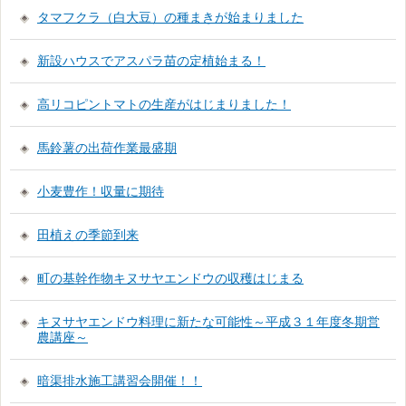
タマフクラ（白大豆）の種まきが始まりました
新設ハウスでアスパラ苗の定植始まる！
高リコピントマトの生産がはじまりました！
馬鈴薯の出荷作業最盛期
小麦豊作！収量に期待
田植えの季節到来
町の基幹作物キヌサヤエンドウの収穫はじまる
キヌサヤエンドウ料理に新たな可能性～平成３１年度冬期営
農講座～
暗渠排水施工講習会開催！！