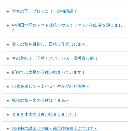
青空の下、ブロッコリー定植順調！
中須田地区のトマト栽培ハウスでトマトが初出荷を迎えまし
た
実りの秋を目指し、田植え作業はじまる
春の美味！「立茎アスパラガス」収穫真っ盛り
町内では大豆の収穫が始まっています！
自然を感じて～上小５年生が稲刈り体験～
収穫の秋～米の収穫はじまる～
春まき小麦の収穫が始まりました！
水稲栽培講習会開催～栽培技術向上に向けて～