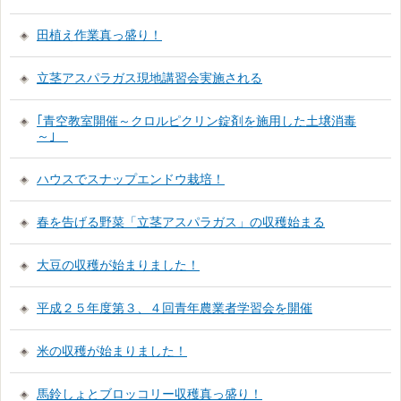
田植え作業真っ盛り！
立茎アスパラガス現地講習会実施される
｢青空教室開催～クロルピクリン錠剤を施用した土壌消毒
～｣
ハウスでスナップエンドウ栽培！
春を告げる野菜「立茎アスパラガス」の収穫始まる
大豆の収穫が始まりました！
平成２５年度第３、４回青年農業者学習会を開催
米の収穫が始まりました！
馬鈴しょとブロッコリー収穫真っ盛り！