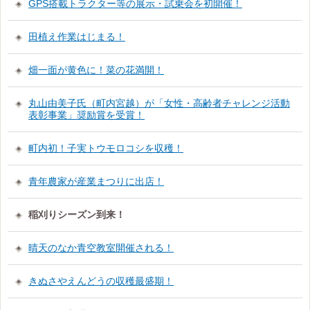
GPS搭載トラクター等の展示・試乗会を初開催！
田植え作業はじまる！
畑一面が黄色に！菜の花満開！
丸山由美子氏（町内宮越）が「女性・高齢者チャレンジ活動
表彰事業」奨励賞を受賞！
町内初！子実トウモロコシを収穫！
青年農家が産業まつりに出店！
稲刈りシーズン到来！
晴天のなか青空教室開催される！
きぬさやえんどうの収穫最盛期！