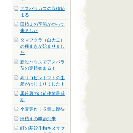
アスパラガスの収穫始
まる
田植えの季節がやって
来ました
タマフクラ（白大豆）
の種まきが始まりまし
た
新設ハウスでアスパラ
苗の定植始まる！
高リコピントマトの生
産がはじまりました！
馬鈴薯の出荷作業最盛
期
小麦豊作！収量に期待
田植えの季節到来
町の基幹作物キヌサヤ