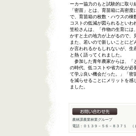
ーカー協力のもと試験的に取り
「密苗」とは、育苗箱に高密度
で、育苗箱の枚数・ハウスの棟
コストの低減が図られるといわ
笠松さんは、「作物の生育には
かすと土の地力が上がるので、
また、若いので新しいことにど
か言われるかもしれないが、生
と熱く語ってくれました。
参加した青年農家からは、「と
の時代、低コストや省力化が必
て学ぶ良い機会だった。」「密
を減らせることにメリットを感
ました。
農林課農業林業グループ
電話：０１３９－５６－８３７１ （ 内