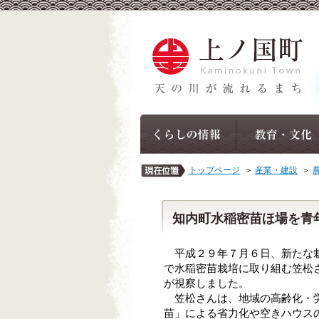
トップページ
＞
産業・建設
＞
知内町水稲密苗ほ場を青
平成２９年７月６日、新たな栽
で水稲密苗栽培に取り組む笠松
が視察しました。
笠松さんは、地域の高齢化・労
苗」による省力化や空きハウス