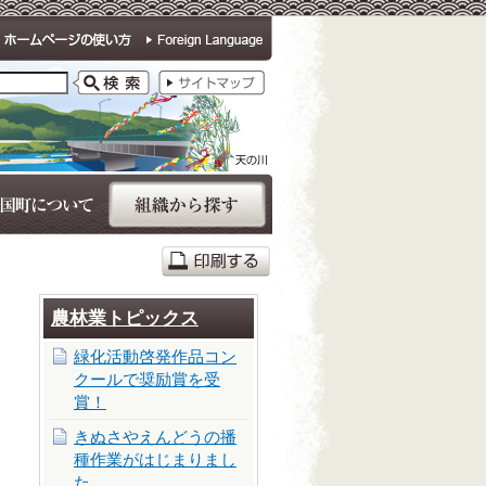
農林業トピックス
緑化活動啓発作品コン
クールで奨励賞を受
賞！
きぬさやえんどうの播
種作業がはじまりまし
た