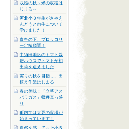
収穫の秋～米の収穫は
じまる～
河北小３年生がさやえ
んどうと肉牛について
学びました！
青空の下、ブロッコリ
ー定植順調！
中須田地区のトマト栽
培ハウスでトマトが初
出荷を迎えました
実りの秋を目指し、田
植え作業はじまる
春の美味！「立茎アス
パラガス」収穫真っ盛
り
町内では大豆の収穫が
始まっています！
自然を感じて～上小５