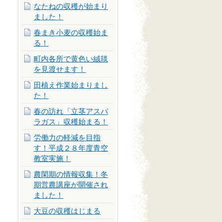
なたねの収穫が始まり
ました！
春まき小麦の収穫始ま
る！
町内各所で黄色い絨毯
を見渡せます！
田植え作業始まりまし
た！
春の訪れ「立茎アスパ
ラガス」収穫始まる！
労働力の軽減を目指
す！平成２８年度青空
教室実施！
農閑期の情報収集！冬
期営農講座が開催され
ました！
大豆の収穫はじまる