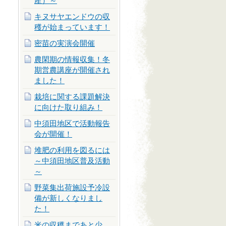
産）～
キヌサヤエンドウの収
穫が始まっています！
密苗の実演会開催
農閑期の情報収集！冬
期営農講座が開催され
ました！
栽培に関する課題解決
に向けた取り組み！
中須田地区で活動報告
会が開催！
堆肥の利用を図るには
～中須田地区普及活動
～
野菜集出荷施設予冷設
備が新しくなりまし
た！
米の収穫まであと少