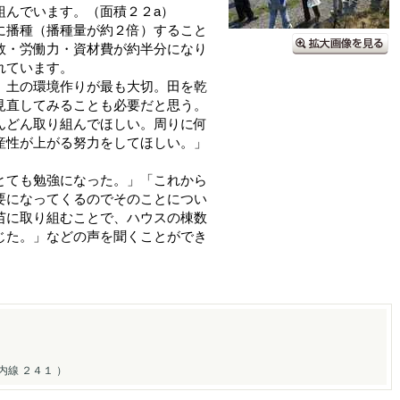
組んでいます。（面積２２a）
に播種（播種量が約２倍）すること
数・労働力・資材費が約半分になり
れています。
、土の環境作りが最も大切。田を乾
見直してみることも必要だと思う。
んどん取り組んでほしい。周りに何
産性が上がる努力をしてほしい。」
ても勉強になった。」「これから
要になってくるのでそのことについ
苗に取り組むことで、ハウスの棟数
じた。」などの声を聞くことができ
線 ２４１ ）