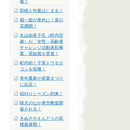
催！
田植え作業はじまる！
畑一面が黄色に！菜の
花満開！
丸山由美子氏（町内宮
越）が「女性・高齢者
チャレンジ活動表彰事
業」奨励賞を受賞！
町内初！子実トウモロ
コシを収穫！
青年農家が産業まつり
に出店！
稲刈りシーズン到来！
晴天のなか青空教室開
催される！
きぬさやえんどうの収
穫最盛期！