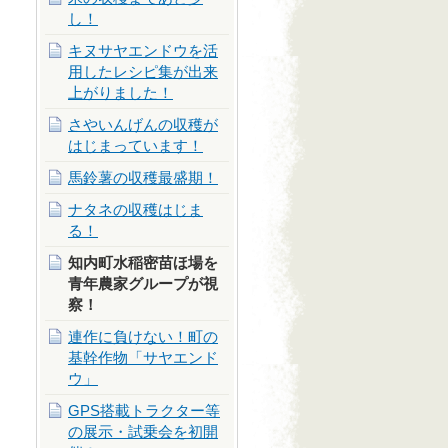
し！
キヌサヤエンドウを活
用したレシピ集が出来
上がりました！
さやいんげんの収穫が
はじまっています！
馬鈴薯の収穫最盛期！
ナタネの収穫はじま
る！
知内町水稲密苗ほ場を
青年農家グループが視
察！
連作に負けない！町の
基幹作物「サヤエンド
ウ」
GPS搭載トラクター等
の展示・試乗会を初開