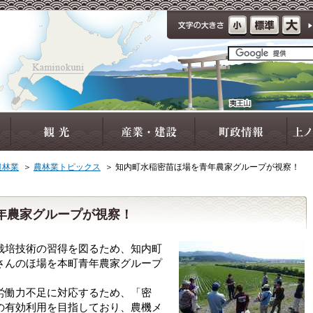
農林業
＞
農林業トピックス
＞
知内町水稲密苗ほ場を青年農家グループが視察！
年農家グループが視察！
培技術の習得を図るため、知内町
さんのほ場を本町青年農家グループ
働力不足に対応するため、「密
の有効利用を目指しており、農機メ