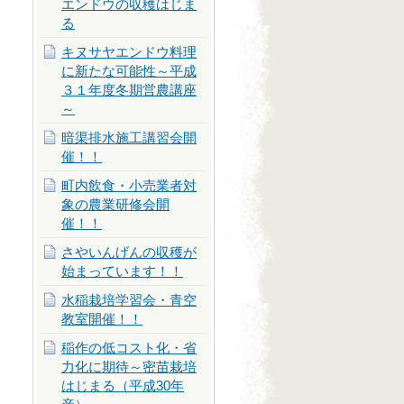
エンドウの収穫はじま
る
キヌサヤエンドウ料理
に新たな可能性～平成
３１年度冬期営農講座
～
暗渠排水施工講習会開
催！！
町内飲食・小売業者対
象の農業研修会開
催！！
さやいんげんの収穫が
始まっています！！
水稲栽培学習会・青空
教室開催！！
稲作の低コスト化・省
力化に期待～密苗栽培
はじまる（平成30年