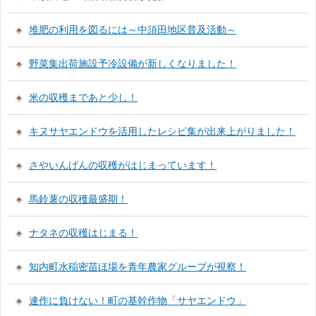
堆肥の利用を図るには～中須田地区普及活動～
野菜集出荷施設予冷設備が新しくなりました！
米の収穫まであと少し！
キヌサヤエンドウを活用したレシピ集が出来上がりました！
さやいんげんの収穫がはじまっています！
馬鈴薯の収穫最盛期！
ナタネの収穫はじまる！
知内町水稲密苗ほ場を青年農家グループが視察！
連作に負けない！町の基幹作物「サヤエンドウ」