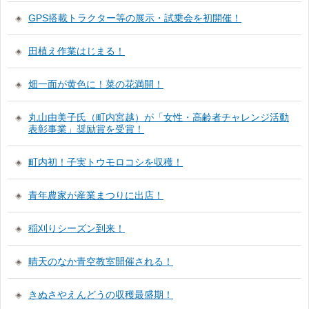
GPS搭載トラクター等の展示・試乗会を初開催！
田植え作業はじまる！
畑一面が黄色に！菜の花満開！
丸山由美子氏（町内宮越）が「女性・高齢者チャレンジ活動
表彰事業」奨励賞を受賞！
町内初！子実トウモロコシを収穫！
青年農家が産業まつりに出店！
稲刈りシーズン到来！
晴天のなか青空教室開催される！
きぬさやえんどうの収穫最盛期！