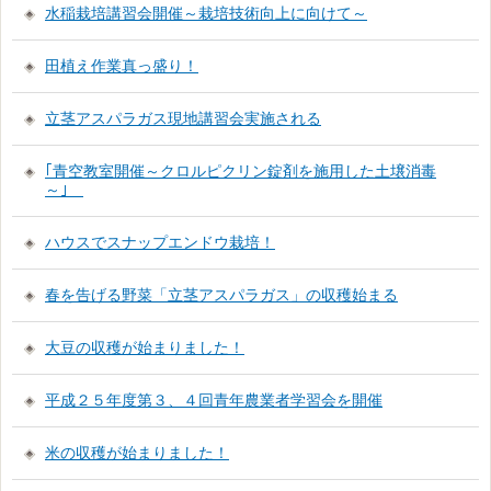
水稲栽培講習会開催～栽培技術向上に向けて～
田植え作業真っ盛り！
立茎アスパラガス現地講習会実施される
｢青空教室開催～クロルピクリン錠剤を施用した土壌消毒
～｣
ハウスでスナップエンドウ栽培！
春を告げる野菜「立茎アスパラガス」の収穫始まる
大豆の収穫が始まりました！
平成２５年度第３、４回青年農業者学習会を開催
米の収穫が始まりました！