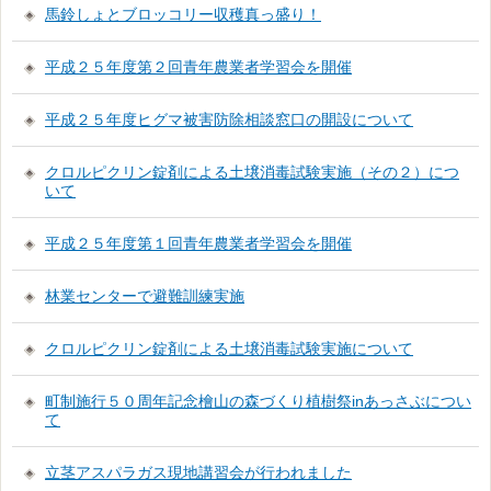
馬鈴しょとブロッコリー収穫真っ盛り！
平成２５年度第２回青年農業者学習会を開催
平成２５年度ヒグマ被害防除相談窓口の開設について
クロルピクリン錠剤による土壌消毒試験実施（その２）につ
いて
平成２５年度第１回青年農業者学習会を開催
林業センターで避難訓練実施
クロルピクリン錠剤による土壌消毒試験実施について
町制施行５０周年記念檜山の森づくり植樹祭inあっさぶについ
て
立茎アスパラガス現地講習会が行われました