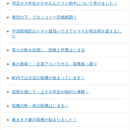
河北小３年生がさやえんどうと肉牛について学びました！
青空の下、ブロッコリー定植順調！
中須田地区のトマト栽培ハウスでトマトが初出荷を迎えまし
た
実りの秋を目指し、田植え作業はじまる
春の美味！「立茎アスパラガス」収穫真っ盛り
町内では大豆の収穫が始まっています！
自然を感じて～上小５年生が稲刈り体験～
収穫の秋～米の収穫はじまる～
春まき小麦の収穫が始まりました！