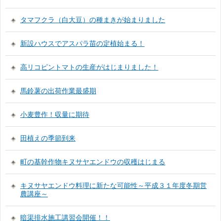
タマフクラ（白大豆）の種まきが始まりました
新設ハウスでアスパラ苗の定植始まる！
高リコピントマトの生産がはじまりました！
馬鈴薯の出荷作業最盛期
小麦豊作！収量に期待
田植えの季節到来
町の基幹作物キヌサヤエンドウの収穫はじまる
キヌサヤエンドウ料理に新たな可能性～平成３１年度冬期営
農講座～
暗渠排水施工講習会開催！！