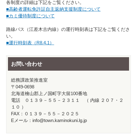
各制度の詳細は下記をご覧ください。
■高齢者運転免許証自主返納支援制度について
■カミ優待制度について
路線バス（江差木古内線）の運行時刻表は下記をご覧くださ
い。
■運行時刻表（R8.4.1）
お問い合わせ
総務課政策推進室
〒049-0698
北海道檜山郡上ノ国町字大留100番地
電話 ０１３９－５５－２３１１ （ 内線 ２０７・２
１０ ）
FAX：０１３９－５５－２０２５
Eメール：info@town.kaminokuni.lg.jp