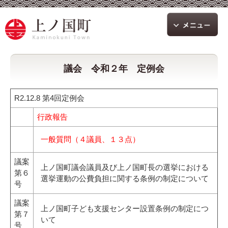
議会 令和２年 定例会
R2.12.8 第4回定例会
行政報告
一般質問（４議員、１３点）
議案
上ノ国町議会議員及び上ノ国町長の選挙における
第６
選挙運動の公費負担に関する条例の制定について
号
議案
上ノ国町子ども支援センター設置条例の制定につ
第７
いて
号