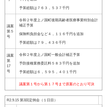
予算総額は７６３，５３７千円
令和２年度上ノ国町後期高齢者医療事業特別会計
補正予算
議案
第５
保険料負担金など４，１１６千円を追加
号
予算総額は７９，４３６千円
令和２年度上ノ国町一般会計補正予算
議案
第
予防接種業務委託料５８３千円を追加
17
号
予算総額は６，５９５，４０１千円
議案第１号から第１７号まで原案のとおり可決
R2.9.15 第3回定例会（１日目）