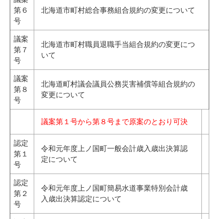
第６
北海道市町村総合事務組合規約の変更について
号
議案
北海道市町村職員退職手当組合規約の変更につ
第７
いて
号
議案
北海道町村議会議員公務災害補償等組合規約の
第８
変更について
号
議案第１号から第８号まで原案のとおり可決
認定
令和元年度上ノ国町一般会計歳入歳出決算認
第１
定について
号
認定
令和元年度上ノ国町簡易水道事業特別会計歳
第２
入歳出決算認定について
号