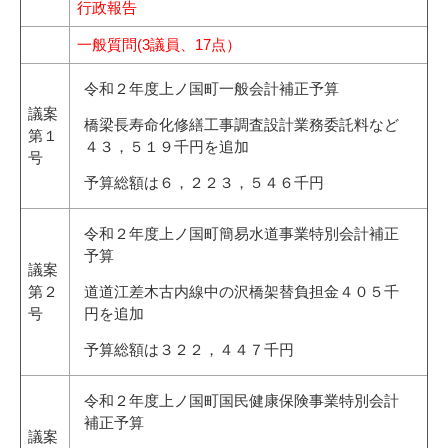
行政報告
一般質問(3議員、17点）
令和２年度上ノ国町一般会計補正予算
議案
橋梁長寿命化修繕工事調査設計業務委託料など
第１
４３，５１９千円を追加
号
予算総額は６，２２３，５４６千円
令和２年度上ノ国町簡易水道事業特別会計補正
予算
議案
第２
道道江差木古内線中の沢橋架替負担金４０５千
号
円を追加
予算総額は３２２，４４７千円
令和２年度上ノ国町国民健康保険事業特別会計
補正予算
議案