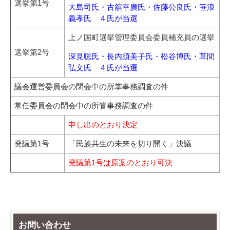
選挙第1号
大島司氏・古舘幸廣氏・佐藤公良氏・笹浪
義孝氏 ４氏が当選
上ノ国町選挙管理委員会委員補充員の選挙
選挙第2号
深見聡氏・長内須美子氏・松谷博氏・草間
弘文氏 ４氏が当選
議会運営委員会の閉会中の所掌事務調査の件
常任委員会の閉会中の所管事務調査の件
申し出のとおり決定
発議第1号
「民族共生の未来を切り開く」決議
発議第1号は原案のとおり可決
お問い合わせ