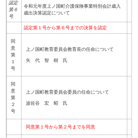
認定
令和元年度上ノ国町介護保険事業特別会計歳入
第６
歳出決算認定について
号
認定第１号から第６号までの決算を認定
同
意
上ノ国町教育委員会教育長の任命について
第
矢 代 智 樹 氏
１
号
同
意
上ノ国町教育委員会委員の任命について
第
波佐谷 宏 昭 氏
２
号
同意第１号から第２号までを同意