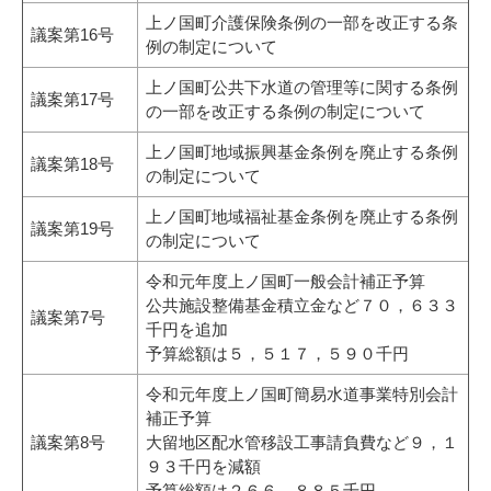
上ノ国町介護保険条例の一部を改正する条
議案第16号
例の制定について
上ノ国町公共下水道の管理等に関する条例
議案第17号
の一部を改正する条例の制定について
上ノ国町地域振興基金条例を廃止する条例
議案第18号
の制定について
上ノ国町地域福祉基金条例を廃止する条例
議案第19号
の制定について
令和元年度上ノ国町一般会計補正予算
公共施設整備基金積立金など７０，６３３
議案第7号
千円を追加
予算総額は５，５１７，５９０千円
令和元年度上ノ国町簡易水道事業特別会計
補正予算
議案第8号
大留地区配水管移設工事請負費など９，１
９３千円を減額
予算総額は２６６，８８５千円