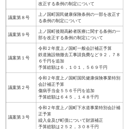
改正する条例の制定について
上ノ国町国民健康保険条例の一部を改正す
議案第８号
る条例の制定について
上ノ国町後期高齢者医療に関する条例の一
議案第９号
部を改正する条例の制定について
令和２年度上ノ国町一般会計補正予算
鉄道施設物撤去工事請負費など９２，７８
議案第１号
６千円を追加
予算総額は６，１０１，５６９千円
令和２年度上ノ国町国民健康保険事業特別
会計補正予算
議案第２号
傷病手当金５５６千円を追加
予算総額は６４５，１４８千円
令和２年度上ノ国町下水道事業特別会計補
正予算
議案第３号
繰入金及び町債について財源補正
予算総額は２５２，３０８千円