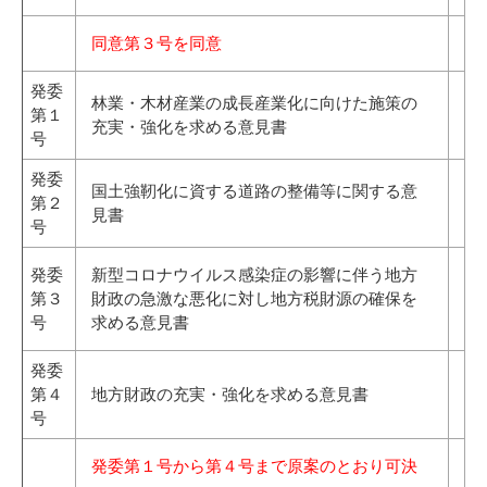
同意第３号を同意
発委
林業・木材産業の成長産業化に向けた施策の
第１
充実・強化を求める意見書
号
発委
国土強靭化に資する道路の整備等に関する意
第２
見書
号
発委
新型コロナウイルス感染症の影響に伴う地方
第３
財政の急激な悪化に対し地方税財源の確保を
号
求める意見書
発委
第４
地方財政の充実・強化を求める意見書
号
発委第１号から第４号まで原案のとおり可決