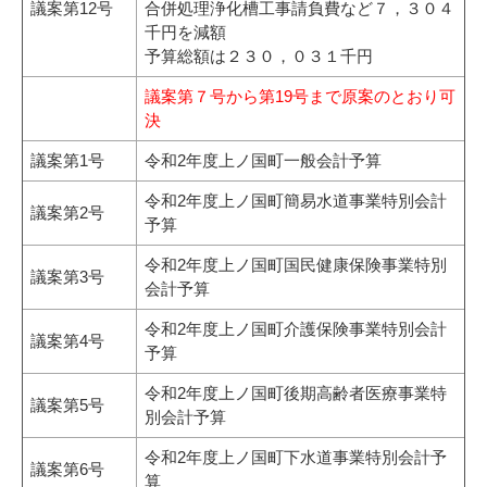
議案第12号
合併処理浄化槽工事請負費など７，３０４
千円を減額
予算総額は２３０，０３１千円
議案第７号から第19号まで原案のとおり可
決
議案第1号
令和2年度上ノ国町一般会計予算
令和2年度上ノ国町簡易水道事業特別会計
議案第2号
予算
令和2年度上ノ国町国民健康保険事業特別
議案第3号
会計予算
令和2年度上ノ国町介護保険事業特別会計
議案第4号
予算
令和2年度上ノ国町後期高齢者医療事業特
議案第5号
別会計予算
令和2年度上ノ国町下水道事業特別会計予
議案第6号
算