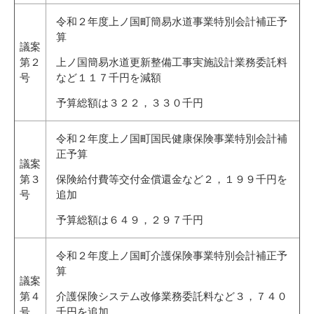
令和２年度上ノ国町簡易水道事業特別会計補正予
算
議案
第２
上ノ国簡易水道更新整備工事実施設計業務委託料
号
など１１７千円を減額
予算総額は３２２，３３０千円
令和２年度上ノ国町国民健康保険事業特別会計補
正予算
議案
第３
保険給付費等交付金償還金など２，１９９千円を
号
追加
予算総額は６４９，２９７千円
令和２年度上ノ国町介護保険事業特別会計補正予
算
議案
第４
介護保険システム改修業務委託料など３，７４０
号
千円を追加