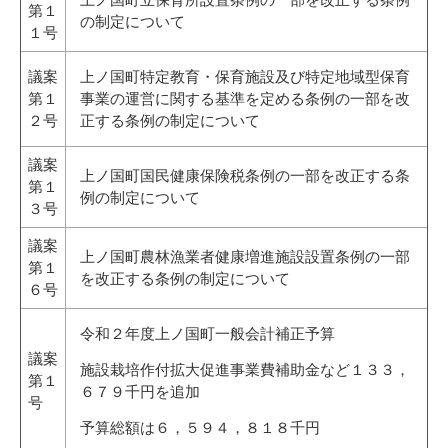
第１
の制定について
１号
議案
上ノ国町特定教育・保育施設及び特定地域型保育
第１
事業の運営に関する基準を定める条例の一部を改
２号
正する条例の制定について
議案
上ノ国町国民健康保険税条例の一部を改正する条
第１
例の制定について
３号
議案
上ノ国町農林漁業者健康増進施設設置条例の一部
第１
を改正する条例の制定について
６号
令和２年度上ノ国町一般会計補正予算
議案
施設栽培作付拡大促進事業費補助金など１３３，
第１
６７９千円を追加
号
予算総額は６，５９４，８１８千円