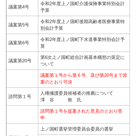
令和2年度上ノ国町介護保険事業特別会計
議案第4号
予算
令和2年度上ノ国町後期高齢者医療事業特
議案第5号
別会計予算
令和2年度上ノ国町下水道事業特別会計予
議案第6号
算
第6次上ノ国町総合計画基本構想の策定に
議案第20号
ついて
議案第１号から第６号、及び第20号まで原
案のとおり可決
人権擁護委員候補者の推薦について
諮問第１号
澤 谷 敦 氏
諮問第１号を提案された意見のとおり答
申
上ノ国町選挙管理委員会委員の選挙