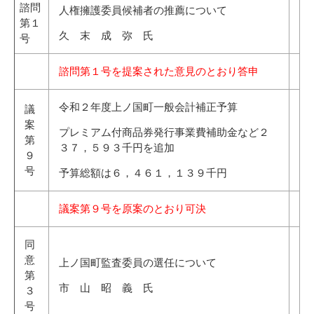
諮問
人権擁護委員候補者の推薦について
第１
久 末 成 弥 氏
号
諮問第１号を提案された意見のとおり答申
令和２年度上ノ国町一般会計補正予算
議
案
プレミアム付商品券発行事業費補助金など２
第
３７，５９３千円を追加
９
号
予算総額は６，４６１，１３９千円
議案第９号を原案のとおり可決
同
意
上ノ国町監査委員の選任について
第
市 山 昭 義 氏
３
号