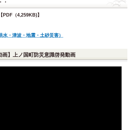
・・
【PDF（4,259KB)】
洪水・津波・地震・土砂災害）
動画】上ノ国町防災意識啓発動画