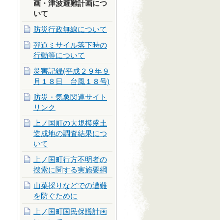
画・津波避難計画につ
いて
防災行政無線について
弾道ミサイル落下時の
行動等について
災害記録(平成２９年９
月１８日 台風１８号)
防災・気象関連サイト
リンク
上ノ国町の大規模盛土
造成地の調査結果につ
いて
上ノ国町行方不明者の
捜索に関する実施要綱
山菜採りなどでの遭難
を防ぐために
上ノ国町国民保護計画