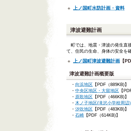
上ノ国町水防計画・資料
【
津波避難計画
町では、地震・津波の発生直後
て、住民の生命、身体の安全を
上ノ国町津波避難計画
【PD
津波避難計画概要版
・
向浜地区
【PDF（8
・
中央区地区・大留地区
【P
・
原歌地区
【PDF（4
・
木ノ子地区(滝沢小学校周辺)
・
汐吹地区
【PDF（4
・
石崎
【PDF（61