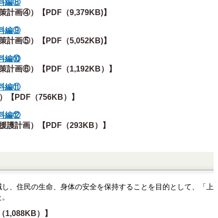
料編⑧
計画④）【PDF（9,379KB)】
料編⑨
計画⑤）【PDF（5,052KB)】
料編⑩
計画⑥）【PDF（1,192KB）】
料編⑪
【PDF（756KB）】
料編⑫
護計画）【PDF（293KB）】
減し、
住民の生命、身体
の安全を保持することを目的として、「上
た。
1,088KB）】