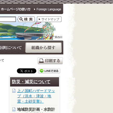
いて
防災・減災について
上ノ国町ハザードマッ
プ（洪水・津波・地
震・土砂災害）
地域防災計画・水防計