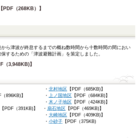
PDF（268KB）】
から津波が終息するまでの概ね数時間から十数時間の間におい
確保するための「津波避難計画」を策定しました。
F（3,948KB)】
89KB)】 ・
北村地区
【PDF（685KB)】
DF（896KB)】 ・
上ノ国地区
【PDF（684KB)】
66KB)】 ・
木ノ子地区
【PDF（424KB)】
【PDF（391KB)】 ・
扇石地区
【PDF（469KB)】
83KB)】 ・
大崎地区
【PDF（409KB)】
4KB)】 ・
小砂子
【PDF（375KB)