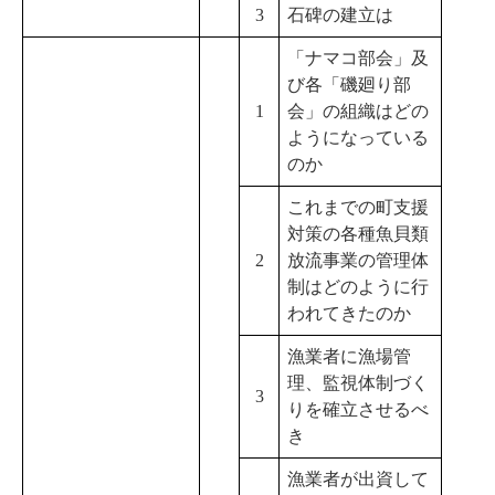
3
石碑の建立は
「ナマコ部会」及
び各「磯廻り部
1
会」の組織はどの
ようになっている
のか
これまでの町支援
対策の各種魚貝類
2
放流事業の管理体
制はどのように行
われてきたのか
漁業者に漁場管
理、監視体制づく
3
りを確立させるべ
き
漁業者が出資して