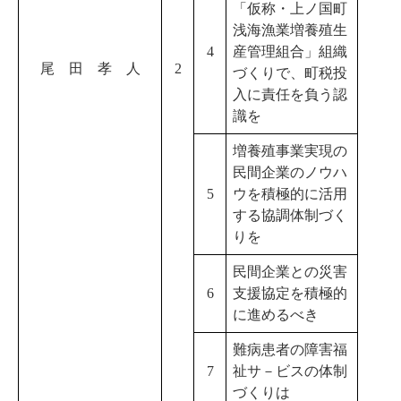
「仮称・上ノ国町
浅海漁業増養殖生
4
産管理組合」組織
尾 田 孝 人
2
づくりで、町税投
入に責任を負う認
識を
増養殖事業実現の
民間企業のノウハ
5
ウを積極的に活用
する協調体制づく
りを
民間企業との災害
6
支援協定を積極的
に進めるべき
難病患者の障害福
7
祉サ－ビスの体制
づくりは