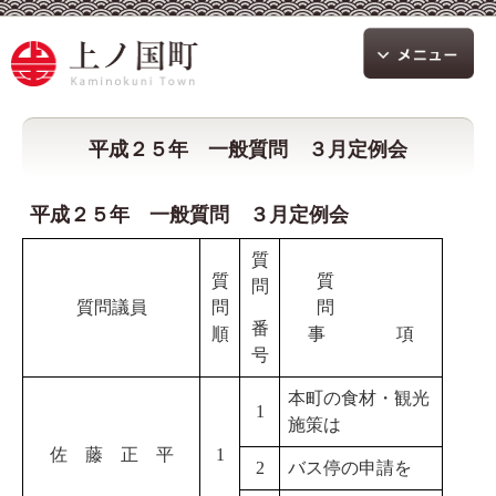
平成２５年 一般質問 ３月定例会
平成２５年 一般質問 ３月定例会
質
質
質
問
質問議員
問
問
番
順
事 項
号
本町の食材・観光
1
施策は
佐 藤 正 平
1
2
バス停の申請を