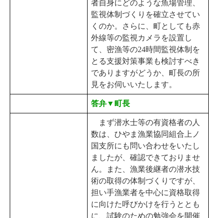
者自身にどのような魚場管理、
監視体制づくりを確立させてい
くのか。さらに、町としても赤
外線等の監視カメラを設置し
て、密漁等の24時間監視体制を
とる支援対策事業も検討すべき
でありますがどうか、町長の所
見をお伺いいたします。
答弁▼町長
まず潜水士等の有資格者の人
数は、ひやま漁業協同組合上ノ
国支所にも問い合わせをいたし
ましたが、確認できておりませ
ん。また、漁業後継者の潜水技
術の取得の体制づくりですが、
担い手漁業者を中心に資格取得
に向けた呼びかけを行うととも
に、試験のための勉強会を開催