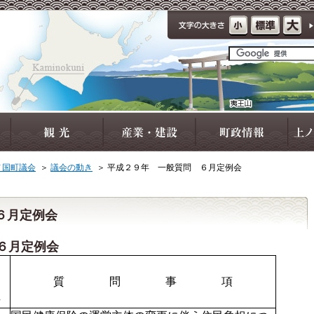
ノ国町議会
＞
議会の動き
＞
平成２９年 一般質問 ６月定例会
６月定例会
６月定例会
問
質 問 事 項
号