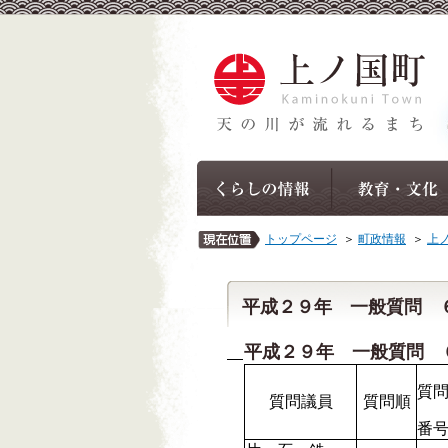
トップページ
＞
町政情報
＞
上
平成２９年 一般質問 
平成２９年 一般質問 
質
質問議員
質問順
番