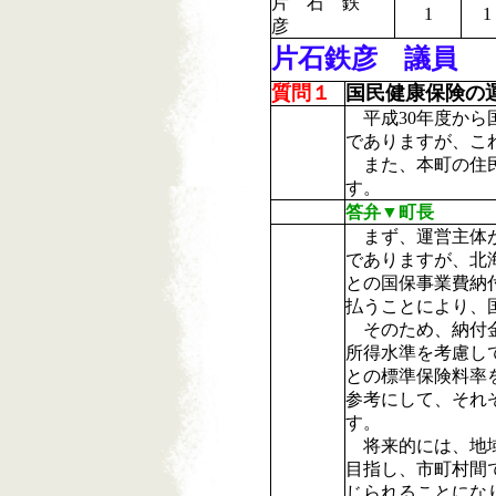
片 石 鉄
1
1
彦
片石鉄彦 議員
質問１
国民健康保険の
平成30年度から
でありますが、こ
また、本町の住民
す。
答弁▼町長
まず、運営主体が
でありますが、北
との国保事業費納
払うことにより、
そのため、納付金
所得水準を考慮し
との標準保険料率
参考にして、それ
す。
将来的には、地域
目指し、市町村間
じられることにな