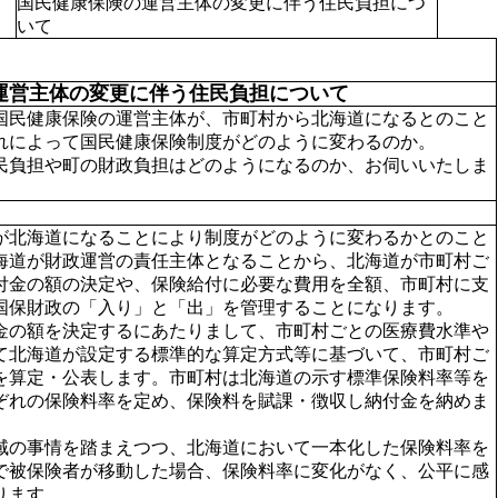
国民健康保険の運営主体の変更に伴う住民負担につ
いて
運営主体の変更に伴う住民負担について
国民健康保険の運営主体が、市町村から北海道になるとのこと
れによって国民健康保険制度がどのように変わるのか。
負担や町の財政負担はどのようになるのか、お伺いいたしま
北海道になることにより制度がどのように変わるかとのこと
海道が財政運営の責任主体となることから、北海道が市町村ご
付金の額の決定や、保険給付に必要な費用を全額、市町村に支
国保財政の「入り」と「出」を管理することになります。
の額を決定するにあたりまして、市町村ごとの医療費水準や
て北海道が設定する標準的な算定方式等に基づいて、市町村ご
を算定・公表します。市町村は北海道の示す標準保険料率等を
ぞれの保険料率を定め、保険料を賦課・徴収し納付金を納めま
の事情を踏まえつつ、北海道において一本化した保険料率を
で被保険者が移動した場合、保険料率に変化がなく、公平に感
ります。