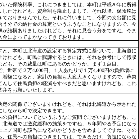
いた保険料率、これにつきましては、本町は平成20年に所得
ましたけれども、資産割を廃止しまして、それ以降、保険税は
きておりませんでした。それに伴いまして、今回の支出額に見
合う分での納付金の算定というふうなことになりますので、今
率が結構ありましたけれども、それに見合う分をですね、今ま
入金によってまかなってきております。
と、本町は北海道の設定する算定方式に基づいて、北海道に
すけれども、町民に賦課するときには、それを参考にして徴収
れども、その裁量は町にあるのかどうか、まず１点目。
世帯で２万4,000円、１人あたりで１万4,400円の負担増に
、増額になると、家計の負担も大変大きくなりますので、葬祭
てんして住民負担の軽減をすべきだと思いますけれども、これ
答弁をお願いいたします。
定の関係でございますけれども、それは北海道から示された
にしながら町で決定できます。
の負担についてというふうなご質問でございますけども、こ
、北海道では激変緩和の施策をですね、５年間やる予定になっ
に上ノ国町も該当になるのかどうかも含めましてですね、その
ら、住民への負担につきましては、できるだけ、負担にならな