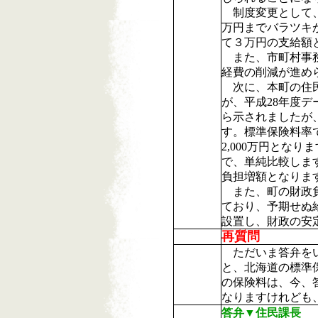
制度変更として、
万円までバラツキ
て３万円の支給額
また、市町村事務
経費の削減が進め
次に、本町の住民
が、平成28年度
ら示されましたが、
す。標準保険料率で
2,000万円となり
で、単純比較します
負担増額となりま
また、町の財政負
ており、予期せぬ
設置し、財政の安
再質問
ただいま答弁をい
と、北海道の標準
の保険料は、今、答
なりますけれども
答弁▼住民課長