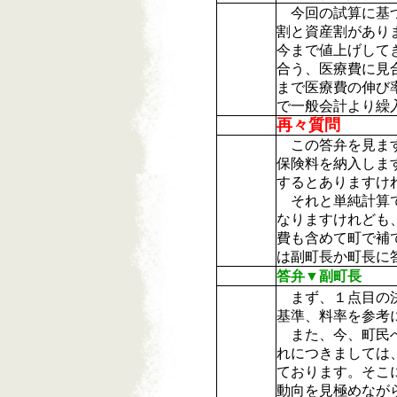
今回の試算に基づ
割と資産割があり
今まで値上げして
合う、医療費に見
まで医療費の伸び
で一般会計より繰
再々質問
この答弁を見ます
保険料を納入しま
するとありますけ
それと単純計算で、
なりますけれども
費も含めて町で補
は副町長か町長に
答弁▼副町長
まず、１点目の決
基準、料率を参考
また、今、町民へ
れにつきましては
ております。そこ
動向を見極めなが