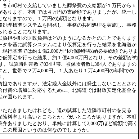
各市町村で支給していました葬祭費の支給額が１万円から５
があります。本町では４万円の支給額でありましたが、統一し
となりますので、１万円の減額となります。
処理標準システムを開発し、事務の共同処理を実施し、事務
られることになります。
負担や町の財政負担はどのようになるかとのことであります
データを基に試算システムにより仮算定を行った結果を北海道か
現行基準では約１億2,000万円の保険料収納必要総額でありま
仮算定を行った結果、約１億4,000万円となり、その差額が約
ます。試算時世帯数で834世帯、被保険者数1,384人でありますの
と、世帯で２万4,000円、１人あたり１万4,400円の年間での
す。
担でありますが、法定繰入金以外には発生しないこととされ
給付費の増加に対応するために、北海道では財政安定化基金を
定が図られます。
ただきましたけれども、道の試算した近隣市町村のを見る
保険料率より高いところとか、低いところがありますが、本町
弁ありましたとおり、単純に計算して2,000万ほど総額で高く
、この原因というのは何なのでしょうか。