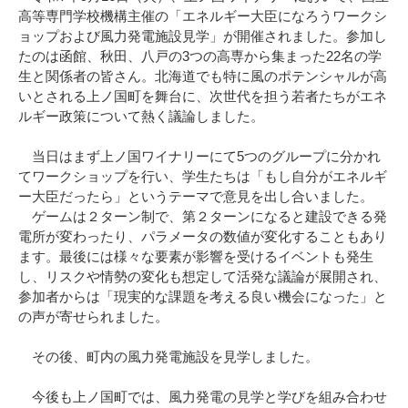
高等専門学校機構主催の「エネルギー大臣になろうワークシ
ョップおよび風力発電施設見学」が開催されました。参加し
たのは函館、秋田、八戸の3つの高専から集まった22名の学
生と関係者の皆さん。北海道でも特に風のポテンシャルが高
いとされる上ノ国町を舞台に、次世代を担う若者たちがエネ
ルギー政策について熱く議論しました。
当日はまず上ノ国ワイナリーにて5つのグループに分かれ
てワークショップを行い、学生たちは「もし自分がエネルギ
ー大臣だったら」というテーマで意見を出し合いました。
ゲームは２ターン制で、第２ターンになると建設できる発
電所が変わったり、パラメータの数値が変化することもあり
ます。最後には様々な要素が影響を受けるイベントも発生
し、リスクや情勢の変化も想定して活発な議論が展開され、
参加者からは「現実的な課題を考える良い機会になった」と
の声が寄せられました。
その後、町内の風力発電施設を見学しました。
今後も上ノ国町では、風力発電の見学と学びを組み合わせ