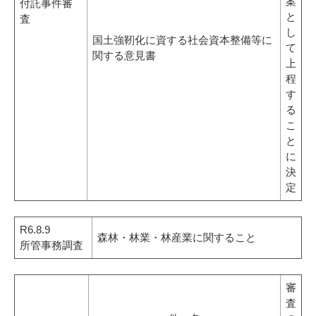
案
付託事件審
と
査
し
国土強靭化に資する社会資本整備等に
て
関する意見書
上
程
す
る
こ
と
に
決
定
R6.8.9
森林・林業・林産業に関すること
所管事務調査
審
査